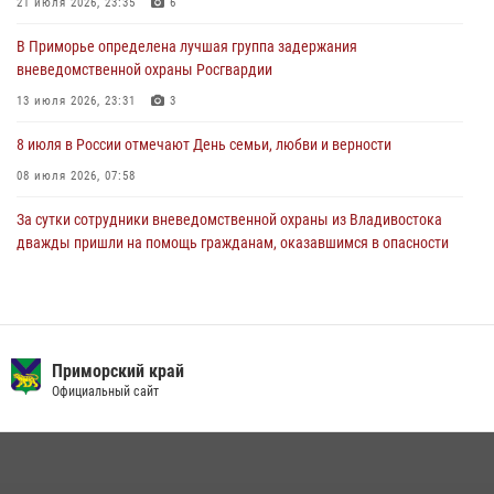
В Международный День тигра на открытии III семейных
21 июля 2026, 23:35
6
Уссурийских игр сотрудники Росгвардии рассказали приморцам о
В Приморье определена лучшая группа задержания
службе
вневедомственной охраны Росгвардии
27 июля 2026, 02:30
7
13 июля 2026, 23:31
3
8 июля в России отмечают День семьи, любви и верности
08 июля 2026, 07:58
За сутки сотрудники вневедомственной охраны из Владивостока
дважды пришли на помощь гражданам, оказавшимся в опасности
13 июля 2026, 01:58
Сотрудники вневедомственной охраны открыли свои двери для
юных жителей Уссурийска
Приморский край
09 июля 2026, 06:08
2
Официальный сайт
Команда из Приморского края заняла 1 место в соревнованиях
среди водолазов Восточного округа Росгвардии
10 июля 2026, 06:31
4