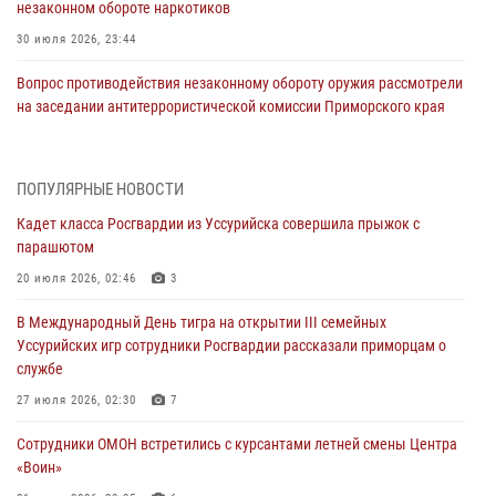
незаконном обороте наркотиков
30 июля 2026, 23:44
Вопрос противодействия незаконному обороту оружия рассмотрели
на заседании антитеррористической комиссии Приморского края
30 июля 2026, 01:07
Во Владивостоке во дворе жилого дома сотрудники
ПОПУЛЯРНЫЕ НОВОСТИ
вневедомственной охраны обнаружили запрещенные растения
Кадет класса Росгвардии из Уссурийска совершила прыжок с
29 июля 2026, 01:17
парашютом
В День Крещения Руси в Князь-Владимирском храме – Главном
20 июля 2026, 02:46
3
храме Росгвардии состоялся праздничный молебен с крестным
В Международный День тигра на открытии III семейных
ходом
Уссурийских игр сотрудники Росгвардии рассказали приморцам о
28 июля 2026, 10:29
3
службе
Росгвардейцы в Приморье приняли участие в молебне,
27 июля 2026, 02:30
7
посвященном Дню Крещения Руси
Сотрудники ОМОН встретились с курсантами летней смены Центра
28 июля 2026, 05:39
3
«Воин»