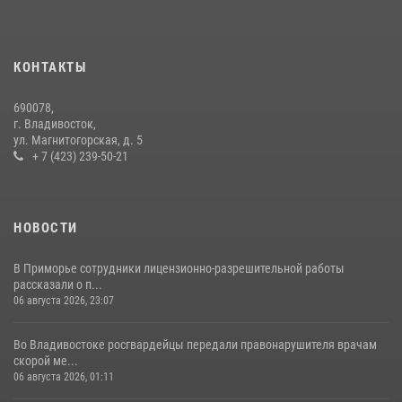
В Росгвардии прошла военно-научная конференция по обобщению
боевого опыта
08 июля 2026, 07:52
КОНТАКТЫ
В Приморье сотрудники Росгвардии пресекли противоправные
690078,
действия постояльца гостиницы
г. Владивосток,
ул. Магнитогорская, д. 5
16 июля 2026, 01:13
+ 7 (423) 239-50-21
НОВОСТИ
В Приморье сотрудники лицензионно-разрешительной работы
рассказали о п...
06 августа 2026, 23:07
Во Владивостоке росгвардейцы передали правонарушителя врачам
скорой ме...
06 августа 2026, 01:11