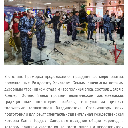
В столице Приморья продолжаются праздничные мероприятия,
посвященные Рождеству Христову. Самым значимым детским
духовным утренником стала митрополичья ёлка, состоявшаяся в
Концерт Холле. Здесь прошли тематические мастер-классы,
традиционные новогодние забавы, выступления детских
творческих коллективов Владивостока. Организаторы елки
подготовили для ребят спектакль «Удивительная Рождественская
история Кая и Герды». Завершил праздник общий хоровод, в
котором приняли участие юные гости, актеры и представители