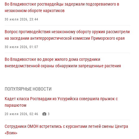
Во Владивостоке росгвардейцы задержали подозреваемого в
незаконном обороте наркотиков
30 июля 2026, 23:44
Вопрос противодействия незаконному обороту оружия рассмотрели
на заседании антитеррористической комиссии Приморского края
30 июля 2026, 01:07
Во Владивостоке во дворе жилого дома сотрудники
вневедомственной охраны обнаружили запрещенные растения
29 июля 2026, 01:17
В День Крещения Руси в Князь-Владимирском храме – Главном
ПОПУЛЯРНЫЕ НОВОСТИ
храме Росгвардии состоялся праздничный молебен с крестным
Кадет класса Росгвардии из Уссурийска совершила прыжок с
ходом
парашютом
28 июля 2026, 10:29
3
20 июля 2026, 02:46
3
Росгвардейцы в Приморье приняли участие в молебне,
Сотрудники ОМОН встретились с курсантами летней смены Центра
посвященном Дню Крещения Руси
«Воин»
28 июля 2026, 05:39
3