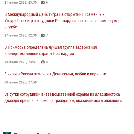
21 июля 2026, 23:35
6
В Международный День тигра на открытии III семейных
В Международный День тигра на открытии III семейных
Уссурийских игр сотрудники Росгвардии рассказали приморцам о
Уссурийских игр сотрудники Росгвардии рассказали приморцам о
службе
службе
27 июля 2026, 02:30
7
27 июля 2026, 02:30
7
В Приморье специалисты подразделений лицензионно-
В Приморье определена лучшая группа задержания
разрешительной работы Росгвардии напомнили гражданам, как
вневедомственной охраны Росгвардии
сдать оружие за вознаграждение
13 июля 2026, 23:31
3
23 июля 2026, 22:45
8 июля в России отмечают День семьи, любви и верности
08 июля 2026, 07:58
За сутки сотрудники вневедомственной охраны из Владивостока
дважды пришли на помощь гражданам, оказавшимся в опасности
13 июля 2026, 01:58
Команда из Приморского края заняла 1 место в соревнованиях
среди водолазов Восточного округа Росгвардии