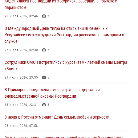
Кадет класса Росгвардии из Уссурийска совершила прыжок с
ходом
парашютом
28 июля 2026, 10:29
3
20 июля 2026, 02:46
3
Росгвардейцы в Приморье приняли участие в молебне,
В Международный День тигра на открытии III семейных
посвященном Дню Крещения Руси
Уссурийских игр сотрудники Росгвардии рассказали приморцам о
28 июля 2026, 05:39
3
службе
В Международный День тигра на открытии III семейных
27 июля 2026, 02:30
7
Уссурийских игр сотрудники Росгвардии рассказали приморцам о
Сотрудники ОМОН встретились с курсантами летней смены Центра
службе
«Воин»
27 июля 2026, 02:30
7
21 июля 2026, 23:35
6
В Приморье специалисты подразделений лицензионно-
В Приморье определена лучшая группа задержания
разрешительной работы Росгвардии напомнили гражданам, как
вневедомственной охраны Росгвардии
сдать оружие за вознаграждение
13 июля 2026, 23:31
3
23 июля 2026, 22:45
8 июля в России отмечают День семьи, любви и верности
08 июля 2026, 07:58