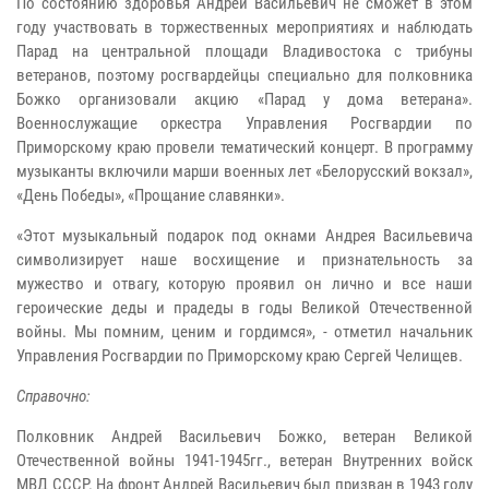
По состоянию здоровья Андрей Васильевич не сможет в этом
году участвовать в торжественных мероприятиях и наблюдать
Парад на центральной площади Владивостока с трибуны
ветеранов, поэтому росгвардейцы специально для полковника
Божко организовали акцию «Парад у дома ветерана».
Военнослужащие оркестра Управления Росгвардии по
Приморскому краю провели тематический концерт. В программу
музыканты включили марши военных лет «Белорусский вокзал»,
«День Победы», «Прощание славянки».
«Этот музыкальный подарок под окнами Андрея Васильевича
символизирует наше восхищение и признательность за
мужество и отвагу, которую проявил он лично и все наши
героические деды и прадеды в годы Великой Отечественной
войны. Мы помним, ценим и гордимся», - отметил начальник
Управления Росгвардии по Приморскому краю Сергей Челищев.
Справочно:
Полковник Андрей Васильевич Божко, ветеран Великой
Отечественной войны 1941-1945гг., ветеран Внутренних войск
МВД СССР. На фронт Андрей Васильевич был призван в 1943 году