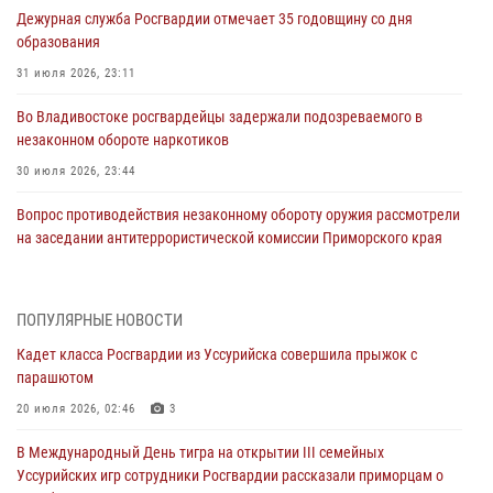
Дежурная служба Росгвардии отмечает 35 годовщину со дня
образования
31 июля 2026, 23:11
Во Владивостоке росгвардейцы задержали подозреваемого в
незаконном обороте наркотиков
30 июля 2026, 23:44
Вопрос противодействия незаконному обороту оружия рассмотрели
на заседании антитеррористической комиссии Приморского края
30 июля 2026, 01:07
Во Владивостоке во дворе жилого дома сотрудники
ПОПУЛЯРНЫЕ НОВОСТИ
вневедомственной охраны обнаружили запрещенные растения
Кадет класса Росгвардии из Уссурийска совершила прыжок с
29 июля 2026, 01:17
парашютом
В День Крещения Руси в Князь-Владимирском храме – Главном
20 июля 2026, 02:46
3
храме Росгвардии состоялся праздничный молебен с крестным
В Международный День тигра на открытии III семейных
ходом
Уссурийских игр сотрудники Росгвардии рассказали приморцам о
28 июля 2026, 10:29
3