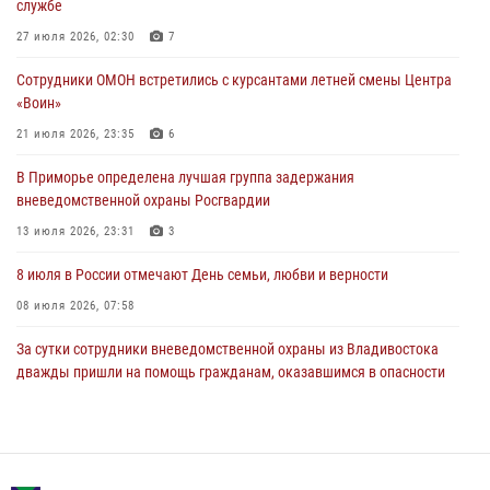
службе
Росгвардейцы в Приморье приняли участие в молебне,
27 июля 2026, 02:30
7
посвященном Дню Крещения Руси
Сотрудники ОМОН встретились с курсантами летней смены Центра
28 июля 2026, 05:39
3
«Воин»
В Международный День тигра на открытии III семейных
21 июля 2026, 23:35
6
Уссурийских игр сотрудники Росгвардии рассказали приморцам о
В Приморье определена лучшая группа задержания
службе
вневедомственной охраны Росгвардии
27 июля 2026, 02:30
7
13 июля 2026, 23:31
3
8 июля в России отмечают День семьи, любви и верности
08 июля 2026, 07:58
За сутки сотрудники вневедомственной охраны из Владивостока
дважды пришли на помощь гражданам, оказавшимся в опасности
13 июля 2026, 01:58
Сотрудники вневедомственной охраны открыли свои двери для
юных жителей Уссурийска