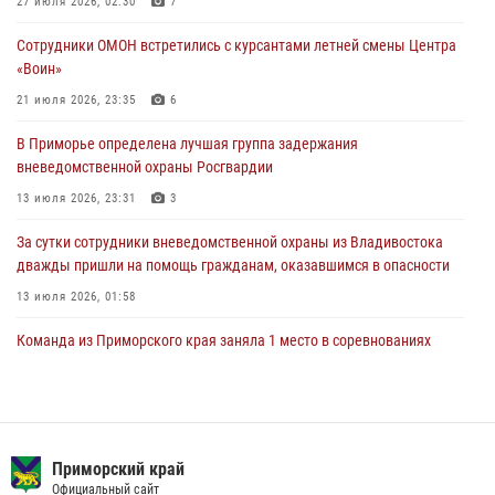
Росгвардейцы в Приморье приняли участие в молебне,
27 июля 2026, 02:30
7
посвященном Дню Крещения Руси
Сотрудники ОМОН встретились с курсантами летней смены Центра
28 июля 2026, 05:39
3
«Воин»
В Международный День тигра на открытии III семейных
21 июля 2026, 23:35
6
Уссурийских игр сотрудники Росгвардии рассказали приморцам о
В Приморье определена лучшая группа задержания
службе
вневедомственной охраны Росгвардии
27 июля 2026, 02:30
7
13 июля 2026, 23:31
3
За сутки сотрудники вневедомственной охраны из Владивостока
дважды пришли на помощь гражданам, оказавшимся в опасности
13 июля 2026, 01:58
Команда из Приморского края заняла 1 место в соревнованиях
среди водолазов Восточного округа Росгвардии
10 июля 2026, 06:31
4
В Приморье сотрудники Росгвардии пресекли противоправные
действия постояльца гостиницы
Приморский край
Официальный сайт
16 июля 2026, 01:13