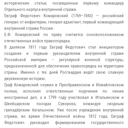
исторические статьи, посвященные первому командиру
Отдельного корпуса внутренней стражи.
Евграф Федотович Комаровский (1769–1843) — российский
генерал от инфантерии, генерал-адъютант, первый командующий
внутренней стражи России.
Е.Ф. Комаровский по праву считается основоположником
отечественных войск правопорядка
В далёком 1811 году Евграф Федотович стал инициатором
создания и первым руководителем внутренней стражи
Российской империи – регулярной военной структуры,
предназначенной для обеспечения правопорядка на территории
страны. Именно с тех дней Росгвардия ведёт свою славную
двухвековую историю.
Граф Комаровский служил в Преображенском и Измайловском
полках, исполнял ответственные поручения по линии
иностранных дел, а в 1799 году участвовал в Итальянском и
Швейцарском походах Суворова, командуя сводным
гренадёрским батальоном. Уже после учреждения внутренней
стражи, во время Отечественной войны 1812 года, Евграф
Федотович руководил формированием государственного