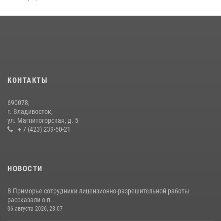
Во Владивостоке росгвардейцы задержали подозреваемого в
незаконном обороте наркотиков
30 июля 2026, 23:44
Во Владивостоке во дворе жилого дома сотрудники
вневедомственной охраны обнаружили запрещенные растения
КОНТАКТЫ
29 июля 2026, 01:17
690078,
Во Владивостоке росгвардейцы пресекли три попытки хищения в
г. Владивосток,
магазинах
ул. Магнитогорская, д. 5
+ 7 (423) 239-50-21
22 июля 2026, 23:38
НОВОСТИ
В Приморье сотрудники лицензионно-разрешительной работы
рассказали о п...
06 августа 2026, 23:07