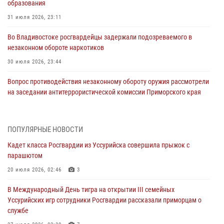
образования
31 июля 2026, 23:11
Во Владивостоке росгвардейцы задержали подозреваемого в
незаконном обороте наркотиков
30 июля 2026, 23:44
Вопрос противодействия незаконному обороту оружия рассмотрели
на заседании антитеррористической комиссии Приморского края
30 июля 2026, 01:07
Во Владивостоке во дворе жилого дома сотрудники
ПОПУЛЯРНЫЕ НОВОСТИ
вневедомственной охраны обнаружили запрещенные растения
Кадет класса Росгвардии из Уссурийска совершила прыжок с
29 июля 2026, 01:17
парашютом
В День Крещения Руси в Князь-Владимирском храме – Главном
20 июля 2026, 02:46
3
храме Росгвардии состоялся праздничный молебен с крестным
В Международный День тигра на открытии III семейных
ходом
Уссурийских игр сотрудники Росгвардии рассказали приморцам о
28 июля 2026, 10:29
3
службе