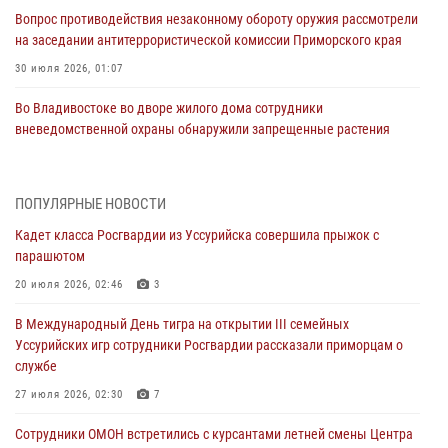
Вопрос противодействия незаконному обороту оружия рассмотрели
на заседании антитеррористической комиссии Приморского края
30 июля 2026, 01:07
Во Владивостоке во дворе жилого дома сотрудники
вневедомственной охраны обнаружили запрещенные растения
29 июля 2026, 01:17
В День Крещения Руси в Князь-Владимирском храме – Главном
ПОПУЛЯРНЫЕ НОВОСТИ
храме Росгвардии состоялся праздничный молебен с крестным
Кадет класса Росгвардии из Уссурийска совершила прыжок с
ходом
парашютом
28 июля 2026, 10:29
3
20 июля 2026, 02:46
3
Росгвардейцы в Приморье приняли участие в молебне,
В Международный День тигра на открытии III семейных
посвященном Дню Крещения Руси
Уссурийских игр сотрудники Росгвардии рассказали приморцам о
28 июля 2026, 05:39
3
службе
В Международный День тигра на открытии III семейных
27 июля 2026, 02:30
7
Уссурийских игр сотрудники Росгвардии рассказали приморцам о
Сотрудники ОМОН встретились с курсантами летней смены Центра
службе