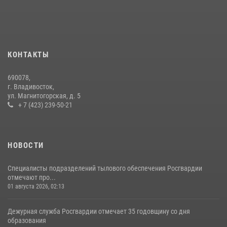
09 июля 2026, 06:08
2
В Приморье сотрудники Росгвардии пресекли противоправные
действия постояльца гостиницы
16 июля 2026, 01:13
КОНТАКТЫ
В Росгвардии прошла военно-научная конференция по обобщению
690078,
боевого опыта
г. Владивосток,
ул. Магнитогорская, д. 5
08 июля 2026, 07:52
+ 7 (423) 239-50-21
НОВОСТИ
Специалисты подразделений тылового обеспечения Росгвардии
отмечают про...
01 августа 2026, 02:13
Дежурная служба Росгвардии отмечает 35 годовщину со дня
образования