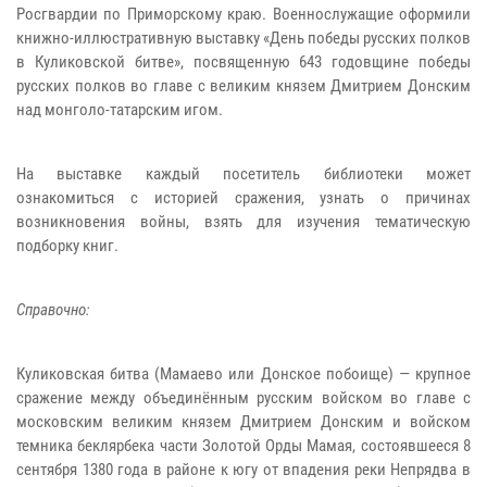
Росгвардии по Приморскому краю. Военнослужащие оформили
книжно-иллюстративную выставку «День победы русских полков
в Куликовской битве», посвященную 643 годовщине победы
русских полков во главе с великим князем Дмитрием Донским
над монголо-татарским игом.
На выставке каждый посетитель библиотеки может
ознакомиться с историей сражения, узнать о причинах
возникновения войны, взять для изучения тематическую
подборку книг.
Справочно:
Куликовская битва (Мамаево или Донское побоище) — крупное
сражение между объединённым русским войском во главе с
московским великим князем Дмитрием Донским и войском
темника беклярбека части Золотой Орды Мамая, состоявшееся 8
сентября 1380 года в районе к югу от впадения реки Непрядва в