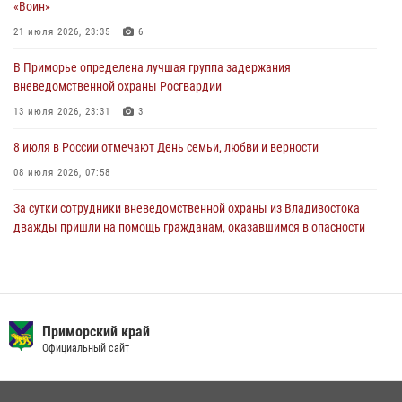
«Воин»
27 июля 2026, 02:30
7
21 июля 2026, 23:35
6
В Приморье специалисты подразделений лицензионно-
В Приморье определена лучшая группа задержания
разрешительной работы Росгвардии напомнили гражданам, как
вневедомственной охраны Росгвардии
сдать оружие за вознаграждение
13 июля 2026, 23:31
3
23 июля 2026, 22:45
8 июля в России отмечают День семьи, любви и верности
08 июля 2026, 07:58
За сутки сотрудники вневедомственной охраны из Владивостока
дважды пришли на помощь гражданам, оказавшимся в опасности
13 июля 2026, 01:58
Команда из Приморского края заняла 1 место в соревнованиях
среди водолазов Восточного округа Росгвардии
Приморский край
10 июля 2026, 06:31
4
Официальный сайт
Сотрудники вневедомственной охраны открыли свои двери для
юных жителей Уссурийска