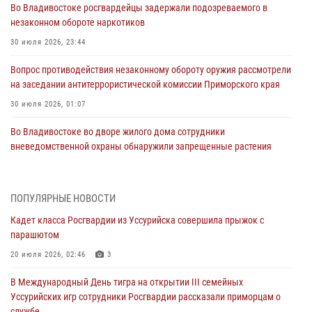
Во Владивостоке росгвардейцы задержали подозреваемого в
незаконном обороте наркотиков
30 июля 2026, 23:44
Вопрос противодействия незаконному обороту оружия рассмотрели
на заседании антитеррористической комиссии Приморского края
30 июля 2026, 01:07
Во Владивостоке во дворе жилого дома сотрудники
вневедомственной охраны обнаружили запрещенные растения
29 июля 2026, 01:17
В День Крещения Руси в Князь-Владимирском храме – Главном
ПОПУЛЯРНЫЕ НОВОСТИ
храме Росгвардии состоялся праздничный молебен с крестным
Кадет класса Росгвардии из Уссурийска совершила прыжок с
ходом
парашютом
28 июля 2026, 10:29
3
20 июля 2026, 02:46
3
Росгвардейцы в Приморье приняли участие в молебне,
В Международный День тигра на открытии III семейных
посвященном Дню Крещения Руси
Уссурийских игр сотрудники Росгвардии рассказали приморцам о
28 июля 2026, 05:39
3
службе