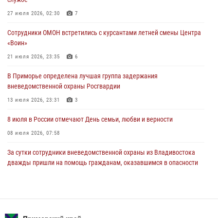
В Международный День тигра на открытии III семейных
27 июля 2026, 02:30
7
Уссурийских игр сотрудники Росгвардии рассказали приморцам о
Сотрудники ОМОН встретились с курсантами летней смены Центра
службе
«Воин»
27 июля 2026, 02:30
7
21 июля 2026, 23:35
6
В Приморье специалисты подразделений лицензионно-
В Приморье определена лучшая группа задержания
разрешительной работы Росгвардии напомнили гражданам, как
вневедомственной охраны Росгвардии
сдать оружие за вознаграждение
13 июля 2026, 23:31
3
23 июля 2026, 22:45
8 июля в России отмечают День семьи, любви и верности
08 июля 2026, 07:58
За сутки сотрудники вневедомственной охраны из Владивостока
дважды пришли на помощь гражданам, оказавшимся в опасности
13 июля 2026, 01:58
Команда из Приморского края заняла 1 место в соревнованиях
среди водолазов Восточного округа Росгвардии