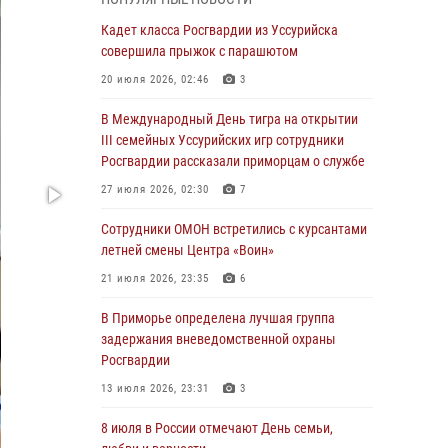
Вопрос противодействия незаконному
обороту оружия рассмотрели на заседании
Кадет класса Росгвардии из Уссурийска
антитеррористической комиссии
совершила прыжок с парашютом
Приморского края
20 июля 2026, 02:46
3
30 июля 2026, 01:07
В Международный День тигра на открытии
Во Владивостоке во дворе жилого дома
III семейных Уссурийских игр сотрудники
сотрудники вневедомственной охраны
Росгвардии рассказали приморцам о службе
обнаружили запрещенные растения
27 июля 2026, 02:30
7
29 июля 2026, 01:17
Сотрудники ОМОН встретились с курсантами
В День Крещения Руси в Князь-
летней смены Центра «Воин»
Владимирском храме – Главном храме
21 июля 2026, 23:35
6
Росгвардии состоялся праздничный молебен
с крестным ходом
В Приморье определена лучшая группа
задержания вневедомственной охраны
28 июля 2026, 10:29
3
Росгвардии
Росгвардейцы в Приморье приняли участие в
13 июля 2026, 23:31
3
молебне, посвященном Дню Крещения Руси
8 июля в России отмечают День семьи,
28 июля 2026, 05:39
3