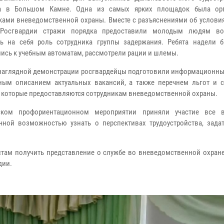
а в Большом Камне. Одна из самых ярких площадок была орг
ками вневедомственной охраны. Вместе с разъяснениями об условия
 Росгвардии стражи порядка предоставили молодым людям во
ь на себя роль сотрудника группы задержания. Ребята надели б
ись к учебным автоматам, рассмотрели рации и шлемы.
аглядной демонстрации росгвардейцы подготовили информационны
ным описанием актуальных вакансий, а также перечнем льгот и 
, которые предоставляются сотрудникам вневедомственной охраны.
ском профориентационном мероприятии приняли участие все в
чной возможностью узнать о перспективах трудоустройства, зада
там получить представление о службе во вневедомственной охране
дии.