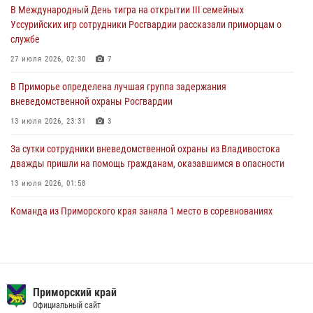
В Международный День тигра на открытии III семейных
посвященном Дню Крещения Руси
Уссурийских игр сотрудники Росгвардии рассказали приморцам о
28 июля 2026, 05:39
3
службе
В Международный День тигра на открытии III семейных
27 июля 2026, 02:30
7
Уссурийских игр сотрудники Росгвардии рассказали приморцам о
В Приморье определена лучшая группа задержания
службе
вневедомственной охраны Росгвардии
27 июля 2026, 02:30
7
13 июля 2026, 23:31
3
За сутки сотрудники вневедомственной охраны из Владивостока
дважды пришли на помощь гражданам, оказавшимся в опасности
13 июля 2026, 01:58
Команда из Приморского края заняла 1 место в соревнованиях
среди водолазов Восточного округа Росгвардии
10 июля 2026, 06:31
4
Во Владивостоке росгвардейцы задержали подозреваемого в
незаконном обороте наркотиков
Приморский край
Официальный сайт
30 июля 2026, 23:44