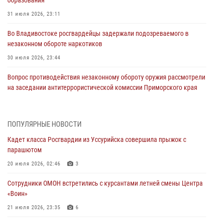
31 июля 2026, 23:11
Во Владивостоке росгвардейцы задержали подозреваемого в
незаконном обороте наркотиков
30 июля 2026, 23:44
Вопрос противодействия незаконному обороту оружия рассмотрели
на заседании антитеррористической комиссии Приморского края
30 июля 2026, 01:07
Во Владивостоке во дворе жилого дома сотрудники
ПОПУЛЯРНЫЕ НОВОСТИ
вневедомственной охраны обнаружили запрещенные растения
Кадет класса Росгвардии из Уссурийска совершила прыжок с
29 июля 2026, 01:17
парашютом
В День Крещения Руси в Князь-Владимирском храме – Главном
20 июля 2026, 02:46
3
храме Росгвардии состоялся праздничный молебен с крестным
Сотрудники ОМОН встретились с курсантами летней смены Центра
ходом
«Воин»
28 июля 2026, 10:29
3
21 июля 2026, 23:35
6
Росгвардейцы в Приморье приняли участие в молебне,