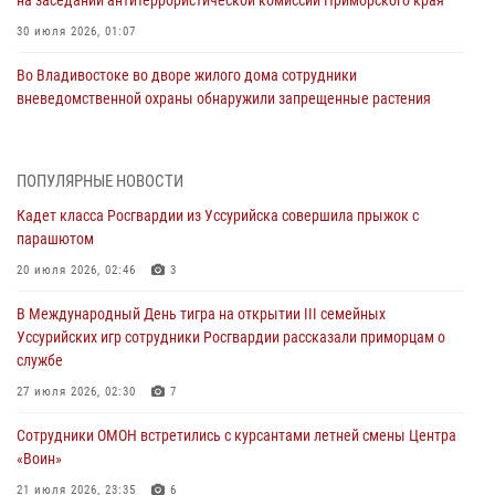
на заседании антитеррористической комиссии Приморского края
30 июля 2026, 01:07
Во Владивостоке во дворе жилого дома сотрудники
вневедомственной охраны обнаружили запрещенные растения
29 июля 2026, 01:17
В День Крещения Руси в Князь-Владимирском храме – Главном
ПОПУЛЯРНЫЕ НОВОСТИ
храме Росгвардии состоялся праздничный молебен с крестным
Кадет класса Росгвардии из Уссурийска совершила прыжок с
ходом
парашютом
28 июля 2026, 10:29
3
20 июля 2026, 02:46
3
Росгвардейцы в Приморье приняли участие в молебне,
В Международный День тигра на открытии III семейных
посвященном Дню Крещения Руси
Уссурийских игр сотрудники Росгвардии рассказали приморцам о
28 июля 2026, 05:39
3
службе
В Международный День тигра на открытии III семейных
27 июля 2026, 02:30
7
Уссурийских игр сотрудники Росгвардии рассказали приморцам о
Сотрудники ОМОН встретились с курсантами летней смены Центра
службе
«Воин»
27 июля 2026, 02:30
7
21 июля 2026, 23:35
6