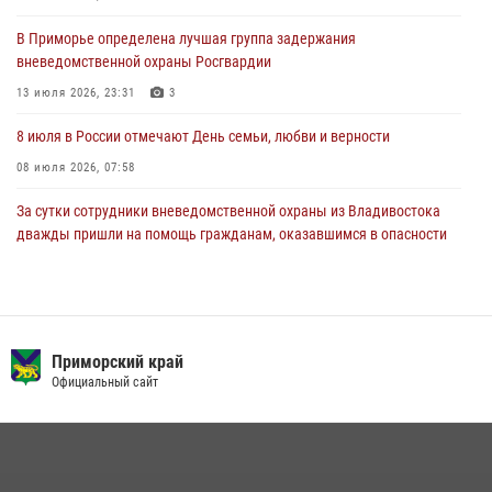
В Приморье специалисты подразделений лицензионно-
В Приморье определена лучшая группа задержания
разрешительной работы Росгвардии напомнили гражданам, как
вневедомственной охраны Росгвардии
сдать оружие за вознаграждение
13 июля 2026, 23:31
3
23 июля 2026, 22:45
8 июля в России отмечают День семьи, любви и верности
08 июля 2026, 07:58
За сутки сотрудники вневедомственной охраны из Владивостока
дважды пришли на помощь гражданам, оказавшимся в опасности
13 июля 2026, 01:58
Команда из Приморского края заняла 1 место в соревнованиях
среди водолазов Восточного округа Росгвардии
Приморский край
10 июля 2026, 06:31
4
Официальный сайт
Сотрудники вневедомственной охраны открыли свои двери для
юных жителей Уссурийска
09 июля 2026, 06:08
2