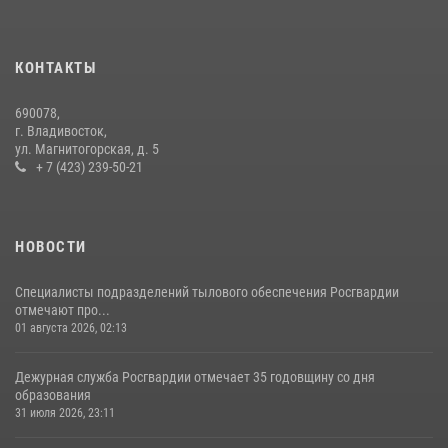
В Приморье сотрудники Росгвардии пресекли противоправные
действия постояльца гостиницы
16 июля 2026, 01:13
КОНТАКТЫ
В Росгвардии прошла военно-научная конференция по обобщению
690078,
боевого опыта
г. Владивосток,
ул. Магнитогорская, д. 5
08 июля 2026, 07:52
+ 7 (423) 239-50-21
НОВОСТИ
Специалисты подразделений тылового обеспечения Росгвардии
отмечают про...
01 августа 2026, 02:13
Дежурная служба Росгвардии отмечает 35 годовщину со дня
образования
31 июля 2026, 23:11