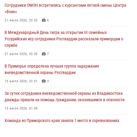
Сотрудники ОМОН встретились с курсантами летней смены Центра
ходом
«Воин»
28 июля 2026, 10:29
3
21 июля 2026, 23:35
6
Росгвардейцы в Приморье приняли участие в молебне,
В Международный День тигра на открытии III семейных
посвященном Дню Крещения Руси
Уссурийских игр сотрудники Росгвардии рассказали приморцам о
28 июля 2026, 05:39
3
службе
В Международный День тигра на открытии III семейных
27 июля 2026, 02:30
7
Уссурийских игр сотрудники Росгвардии рассказали приморцам о
В Приморье определена лучшая группа задержания
службе
вневедомственной охраны Росгвардии
27 июля 2026, 02:30
7
13 июля 2026, 23:31
3
За сутки сотрудники вневедомственной охраны из Владивостока
дважды пришли на помощь гражданам, оказавшимся в опасности
13 июля 2026, 01:58
Команда из Приморского края заняла 1 место в соревнованиях
среди водолазов Восточного округа Росгвардии
10 июля 2026, 06:31
4