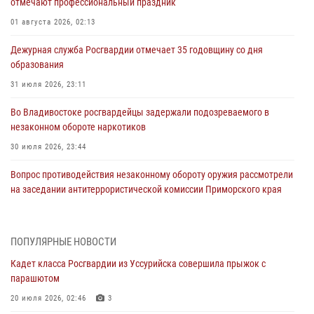
отмечают профессиональный праздник
01 августа 2026, 02:13
Дежурная служба Росгвардии отмечает 35 годовщину со дня
образования
31 июля 2026, 23:11
Во Владивостоке росгвардейцы задержали подозреваемого в
незаконном обороте наркотиков
30 июля 2026, 23:44
Вопрос противодействия незаконному обороту оружия рассмотрели
на заседании антитеррористической комиссии Приморского края
30 июля 2026, 01:07
Во Владивостоке во дворе жилого дома сотрудники
ПОПУЛЯРНЫЕ НОВОСТИ
вневедомственной охраны обнаружили запрещенные растения
Кадет класса Росгвардии из Уссурийска совершила прыжок с
29 июля 2026, 01:17
парашютом
В День Крещения Руси в Князь-Владимирском храме – Главном
20 июля 2026, 02:46
3
храме Росгвардии состоялся праздничный молебен с крестным