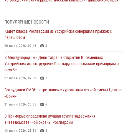
30 июля 2026, 01:07
Во Владивостоке во дворе жилого дома сотрудники
ПОПУЛЯРНЫЕ НОВОСТИ
вневедомственной охраны обнаружили запрещенные растения
Кадет класса Росгвардии из Уссурийска совершила прыжок с
29 июля 2026, 01:17
парашютом
В День Крещения Руси в Князь-Владимирском храме – Главном
20 июля 2026, 02:46
3
храме Росгвардии состоялся праздничный молебен с крестным
В Международный День тигра на открытии III семейных
ходом
Уссурийских игр сотрудники Росгвардии рассказали приморцам о
28 июля 2026, 10:29
3
службе
Росгвардейцы в Приморье приняли участие в молебне,
27 июля 2026, 02:30
7
посвященном Дню Крещения Руси
Сотрудники ОМОН встретились с курсантами летней смены Центра
28 июля 2026, 05:39
3
«Воин»
В Международный День тигра на открытии III семейных
21 июля 2026, 23:35
6
Уссурийских игр сотрудники Росгвардии рассказали приморцам о
В Приморье определена лучшая группа задержания
службе
вневедомственной охраны Росгвардии
27 июля 2026, 02:30
7
13 июля 2026, 23:31
3