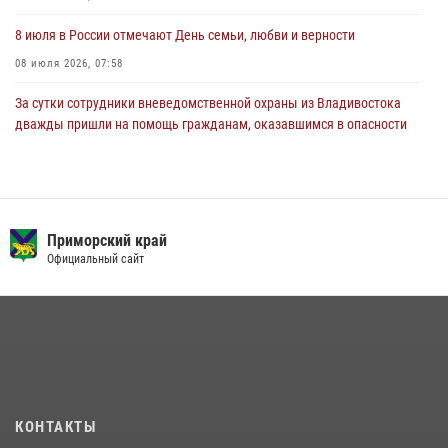
8 июля в России отмечают День семьи, любви и верности
08 июля 2026, 07:58
За сутки сотрудники вневедомственной охраны из Владивостока
дважды пришли на помощь гражданам, оказавшимся в опасности
13 июля 2026, 01:58
Сотрудники вневедомственной охраны открыли свои двери для
юных жителей Уссурийска
Приморский край
09 июля 2026, 06:08
2
Официальный сайт
Команда из Приморского края заняла 1 место в соревнованиях
среди водолазов Восточного округа Росгвардии
10 июля 2026, 06:31
4
В Росгвардии прошла военно-научная конференция по обобщению
боевого опыта
08 июля 2026, 07:52
КОНТАКТЫ