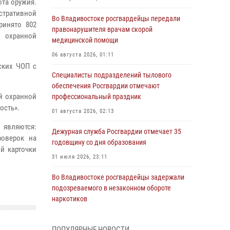
ота оружия.
тративной
Во Владивостоке росгвардейцы передали
ринято 802
правонарушителя врачам скорой
й охранной
медицинской помощи
06 августа 2026, 01:11
ских ЧОП с
Специалисты подразделений тылового
обеспечения Росгвардии отмечают
й охранной
профессиональный праздник
ость».
01 августа 2026, 02:13
 являются:
Дежурная служба Росгвардии отмечает 35
роверок на
годовщину со дня образования
й карточки
31 июля 2026, 23:11
Во Владивостоке росгвардейцы задержали
подозреваемого в незаконном обороте
наркотиков
30 июля 2026, 23:44
ПОПУЛЯРНЫЕ НОВОСТИ