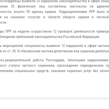
Росгвардейцы выявили 25 нарушений законодательства в сфере обор
ении 25 физических лиц составлены протоколы об админис
енности, изъято 39 единиц оружия. Подразделениями ЛРР было п
ия на оказание госуслуг в области оборота оружия и частно
ости.
ры ЛРР за неделю осуществили 12 проверок деятельности примор
блюдения требований законодательства Российской Федерации.
м мероприятий специалисты выявили 12 нарушений в сфере частно
по ст. 20.16 «Незаконная частная детективная или охранная деятельн
нно-разрешительной работы Росгвардии, типичными нарушениями
ого статуса частного охранника, прохождение периодических п
енением специальных средств, оказание охранных услуг без лично