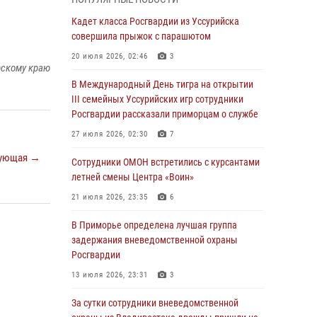
Вопрос противодействия незаконному
обороту оружия рассмотрели на заседании
Кадет класса Росгвардии из Уссурийска
антитеррористической комиссии
совершила прыжок с парашютом
Приморского края
20 июля 2026, 02:46
3
рскому краю
30 июля 2026, 01:07
В Международный День тигра на открытии
Во Владивостоке во дворе жилого дома
III семейных Уссурийских игр сотрудники
сотрудники вневедомственной охраны
Росгвардии рассказали приморцам о службе
обнаружили запрещенные растения
27 июля 2026, 02:30
7
29 июля 2026, 01:17
ующая →
Сотрудники ОМОН встретились с курсантами
В День Крещения Руси в Князь-
летней смены Центра «Воин»
Владимирском храме – Главном храме
21 июля 2026, 23:35
6
Росгвардии состоялся праздничный молебен
с крестным ходом
В Приморье определена лучшая группа
задержания вневедомственной охраны
28 июля 2026, 10:29
3
Росгвардии
Росгвардейцы в Приморье приняли участие в
13 июля 2026, 23:31
3
молебне, посвященном Дню Крещения Руси
За сутки сотрудники вневедомственной
28 июля 2026, 05:39
3