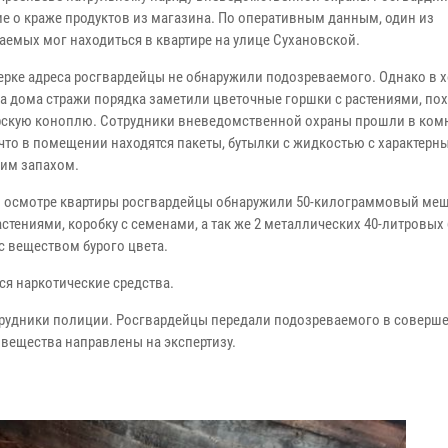
е о краже продуктов из магазина. По оперативным данным, один из
аемых мог находиться в квартире на улице Сухановской.
ерке адреса росгвардейцы не обнаружили подозреваемого. Однако в х
а дома стражи порядка заметили цветочные горшки с растениями, по
скую коноплю. Сотрудники вневедомственной охраны прошли в комн
 что в помещении находятся пакеты, бутылки с жидкостью с характерн
им запахом.
и осмотре квартиры росгвардейцы обнаружили 50-килограммовый меш
стениями, коробку с семенами, а так же 2 металлических 40-литровых 
с веществом бурого цвета.
ся наркотические средства.
удники полиции. Росгвардейцы передали подозреваемого в соверш
вещества направлены на экспертизу.