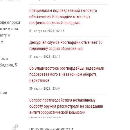
Специалисты подразделений тылового
обеспечения Росгвардии отмечают
оде опроса
профессиональный праздник
хожими на
01 августа 2026, 02:13
ату и
ым
Дежурная служба Росгвардии отмечает 35
годовщину со дня образования
31 июля 2026, 23:11
ок с
бидона, 5
Во Владивостоке росгвардейцы задержали
подозреваемого в незаконном обороте
наркотиков
30 июля 2026, 23:44
ении
Вопрос противодействия незаконному
обороту оружия рассмотрели на заседании
антитеррористической комиссии
Приморского края
30 июля 2026, 01:07
ПОПУЛЯРНЫЕ НОВОСТИ