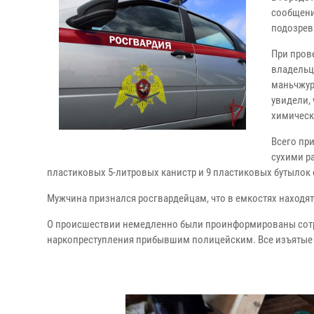
сообщени
подозрев
При пров
владельц
маньчжур
увидели,
химическ
Всего пр
сухими ра
пластиковых 5-литровых канистр и 9 пластиковых бутылок 
Мужчина признался росгвардейцам, что в емкостях находят
О происшествии немедленно были проинформированы сотр
наркопреступления прибывшим полицейским. Все изъятые 