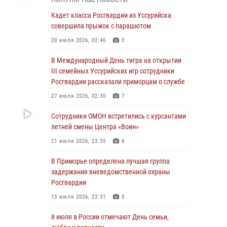
Во Владивостоке во дворе жилого дома
Кадет класса Росгвардии из Уссурийска
сотрудники вневедомственной охраны
совершила прыжок с парашютом
обнаружили запрещенные растения
20 июля 2026, 02:46
3
29 июля 2026, 01:17
В Международный День тигра на открытии
В День Крещения Руси в Князь-
III семейных Уссурийских игр сотрудники
Владимирском храме – Главном храме
Росгвардии рассказали приморцам о службе
Росгвардии состоялся праздничный молебен
27 июля 2026, 02:30
7
с крестным ходом
Сотрудники ОМОН встретились с курсантами
28 июля 2026, 10:29
3
летней смены Центра «Воин»
Росгвардейцы в Приморье приняли участие в
21 июля 2026, 23:35
6
молебне, посвященном Дню Крещения Руси
В Приморье определена лучшая группа
28 июля 2026, 05:39
3
задержания вневедомственной охраны
В Международный День тигра на открытии
Росгвардии
III семейных Уссурийских игр сотрудники
13 июля 2026, 23:31
3
Росгвардии рассказали приморцам о службе
8 июля в России отмечают День семьи,
27 июля 2026, 02:30
7