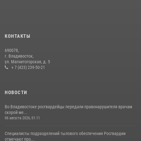
09 июля 2026, 06:08
2
В Приморье сотрудники Росгвардии пресекли противоправные
действия постояльца гостиницы
16 июля 2026, 01:13
КОНТАКТЫ
В Росгвардии прошла военно-научная конференция по обобщению
690078,
боевого опыта
г. Владивосток,
ул. Магнитогорская, д. 5
08 июля 2026, 07:52
+ 7 (423) 239-50-21
НОВОСТИ
Во Владивостоке росгвардейцы передали правонарушителя врачам
скорой ме...
06 августа 2026, 01:11
Специалисты подразделений тылового обеспечения Росгвардии
отмечают про...