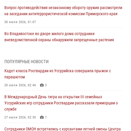
Вопрос противодействия незаконному обороту оружия рассмотрели
на заседании антитеррористической комиссии Приморского края
30 июля 2026, 01:07
Во Владивостоке во дворе жилого дома сотрудники
вневедомственной охраны обнаружили запрещенные растения
29 июля 2026, 01:17
В День Крещения Руси в Князь-Владимирском храме – Главном
ПОПУЛЯРНЫЕ НОВОСТИ
храме Росгвардии состоялся праздничный молебен с крестным
Кадет класса Росгвардии из Уссурийска совершила прыжок с
ходом
парашютом
28 июля 2026, 10:29
3
20 июля 2026, 02:46
3
Росгвардейцы в Приморье приняли участие в молебне,
В Международный День тигра на открытии III семейных
посвященном Дню Крещения Руси
Уссурийских игр сотрудники Росгвардии рассказали приморцам о
28 июля 2026, 05:39
3
службе
В Международный День тигра на открытии III семейных
27 июля 2026, 02:30
7
Уссурийских игр сотрудники Росгвардии рассказали приморцам о
Сотрудники ОМОН встретились с курсантами летней смены Центра
службе