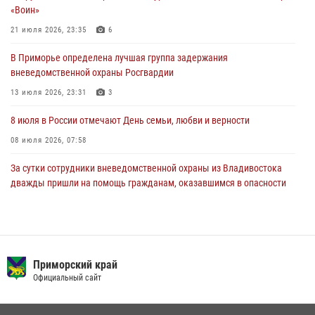
«Воин»
27 июля 2026, 02:30
7
21 июля 2026, 23:35
6
В Приморье специалисты подразделений лицензионно-
В Приморье определена лучшая группа задержания
разрешительной работы Росгвардии напомнили гражданам, как
вневедомственной охраны Росгвардии
сдать оружие за вознаграждение
13 июля 2026, 23:31
3
23 июля 2026, 22:45
8 июля в России отмечают День семьи, любви и верности
08 июля 2026, 07:58
За сутки сотрудники вневедомственной охраны из Владивостока
дважды пришли на помощь гражданам, оказавшимся в опасности
13 июля 2026, 01:58
Команда из Приморского края заняла 1 место в соревнованиях
среди водолазов Восточного округа Росгвардии
Приморский край
10 июля 2026, 06:31
4
Официальный сайт
Сотрудники вневедомственной охраны открыли свои двери для
юных жителей Уссурийска