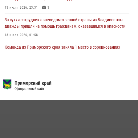
27 июля 2026, 02:30
7
13 июля 2026, 23:31
3
За сутки сотрудники вневедомственной охраны из Владивостока
дважды пришли на помощь гражданам, оказавшимся в опасности
13 июля 2026, 01:58
Команда из Приморского края заняла 1 место в соревнованиях
среди водолазов Восточного округа Росгвардии
10 июля 2026, 06:31
4
В Приморье сотрудники Росгвардии пресекли противоправные
действия постояльца гостиницы
Приморский край
Официальный сайт
16 июля 2026, 01:13
Во Владивостоке росгвардейцы задержали подозреваемого в
незаконном обороте наркотиков
30 июля 2026, 23:44
Во Владивостоке во дворе жилого дома сотрудники
вневедомственной охраны обнаружили запрещенные растения