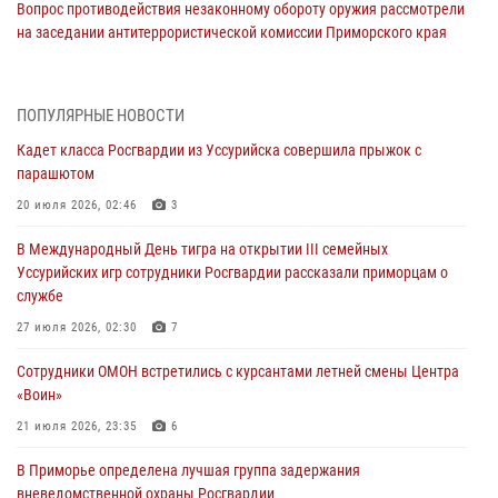
Вопрос противодействия незаконному обороту оружия рассмотрели
на заседании антитеррористической комиссии Приморского края
30 июля 2026, 01:07
Во Владивостоке во дворе жилого дома сотрудники
ПОПУЛЯРНЫЕ НОВОСТИ
вневедомственной охраны обнаружили запрещенные растения
Кадет класса Росгвардии из Уссурийска совершила прыжок с
29 июля 2026, 01:17
парашютом
В День Крещения Руси в Князь-Владимирском храме – Главном
20 июля 2026, 02:46
3
храме Росгвардии состоялся праздничный молебен с крестным
В Международный День тигра на открытии III семейных
ходом
Уссурийских игр сотрудники Росгвардии рассказали приморцам о
28 июля 2026, 10:29
3
службе
Росгвардейцы в Приморье приняли участие в молебне,
27 июля 2026, 02:30
7
посвященном Дню Крещения Руси
Сотрудники ОМОН встретились с курсантами летней смены Центра
28 июля 2026, 05:39
3
«Воин»
В Международный День тигра на открытии III семейных
21 июля 2026, 23:35
6
Уссурийских игр сотрудники Росгвардии рассказали приморцам о
В Приморье определена лучшая группа задержания
службе
вневедомственной охраны Росгвардии