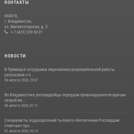
КОНТАКТЫ
29 июля 2026, 01:17
690078,
Во Владивостоке росгвардейцы пресекли три попытки хищения в
г. Владивосток,
магазинах
ул. Магнитогорская, д. 5
+ 7 (423) 239-50-21
22 июля 2026, 23:38
НОВОСТИ
В Приморье сотрудники лицензионно-разрешительной работы
рассказали о п...
06 августа 2026, 23:07
Во Владивостоке росгвардейцы передали правонарушителя врачам
скорой ме...
06 августа 2026, 01:11
Специалисты подразделений тылового обеспечения Росгвардии
отмечают про...
01 августа 2026, 02:13