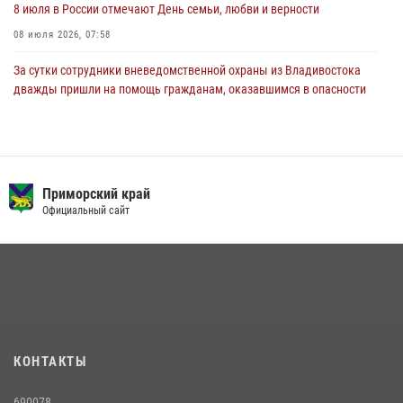
8 июля в России отмечают День семьи, любви и верности
08 июля 2026, 07:58
За сутки сотрудники вневедомственной охраны из Владивостока
дважды пришли на помощь гражданам, оказавшимся в опасности
13 июля 2026, 01:58
Сотрудники вневедомственной охраны открыли свои двери для
юных жителей Уссурийска
Приморский край
09 июля 2026, 06:08
2
Официальный сайт
Команда из Приморского края заняла 1 место в соревнованиях
среди водолазов Восточного округа Росгвардии
10 июля 2026, 06:31
4
В Росгвардии прошла военно-научная конференция по обобщению
боевого опыта
08 июля 2026, 07:52
КОНТАКТЫ
В Приморье сотрудники Росгвардии пресекли противоправные
690078,