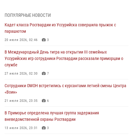
30 июля 2026, 01:07
Во Владивостоке во дворе жилого дома сотрудники
ПОПУЛЯРНЫЕ НОВОСТИ
вневедомственной охраны обнаружили запрещенные растения
Кадет класса Росгвардии из Уссурийска совершила прыжок с
29 июля 2026, 01:17
парашютом
В День Крещения Руси в Князь-Владимирском храме – Главном
20 июля 2026, 02:46
3
храме Росгвардии состоялся праздничный молебен с крестным
В Международный День тигра на открытии III семейных
ходом
Уссурийских игр сотрудники Росгвардии рассказали приморцам о
28 июля 2026, 10:29
3
службе
Росгвардейцы в Приморье приняли участие в молебне,
27 июля 2026, 02:30
7
посвященном Дню Крещения Руси
Сотрудники ОМОН встретились с курсантами летней смены Центра
28 июля 2026, 05:39
3
«Воин»
В Международный День тигра на открытии III семейных
21 июля 2026, 23:35
6
Уссурийских игр сотрудники Росгвардии рассказали приморцам о
В Приморье определена лучшая группа задержания
службе
вневедомственной охраны Росгвардии
27 июля 2026, 02:30
7
13 июля 2026, 23:31
3