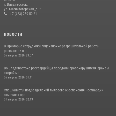
действия постояльца гостиницы
г. Владивосток,
ул. Магнитогорская, д. 5
16 июля 2026, 01:13
+ 7 (423) 239-50-21
НОВОСТИ
В Приморье сотрудники лицензионно-разрешительной работы
рассказали о п...
06 августа 2026, 23:07
Во Владивостоке росгвардейцы передали правонарушителя врачам
скорой ме...
06 августа 2026, 01:11
Специалисты подразделений тылового обеспечения Росгвардии
отмечают про...
01 августа 2026, 02:13