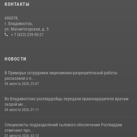
КОНТАКТЫ
30 июля 2026, 23:44
690078,
Во Владивостоке во дворе жилого дома сотрудники
г. Владивосток,
вневедомственной охраны обнаружили запрещенные растения
ул. Магнитогорская, д. 5
+ 7 (423) 239-50-21
29 июля 2026, 01:17
НОВОСТИ
В Приморье сотрудники лицензионно-разрешительной работы
рассказали о п...
06 августа 2026, 23:07
Во Владивостоке росгвардейцы передали правонарушителя врачам
скорой ме...
06 августа 2026, 01:11
Специалисты подразделений тылового обеспечения Росгвардии
отмечают про...
01 августа 2026, 02:13