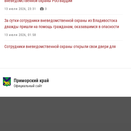
вневедомственной охраны Росгвардии
27 июля 2026, 02:30
7
13 июля 2026, 23:31
3
За сутки сотрудники вневедомственной охраны из Владивостока
дважды пришли на помощь гражданам, оказавшимся в опасности
13 июля 2026, 01:58
Сотрудники вневедомственной охраны открыли свои двери для
юных жителей Уссурийска
09 июля 2026, 06:08
2
Команда из Приморского края заняла 1 место в соревнованиях
среди водолазов Восточного округа Росгвардии
Приморский край
Официальный сайт
10 июля 2026, 06:31
4
В Приморье сотрудники Росгвардии пресекли противоправные
действия постояльца гостиницы
16 июля 2026, 01:13
Во Владивостоке росгвардейцы задержали подозреваемого в
незаконном обороте наркотиков