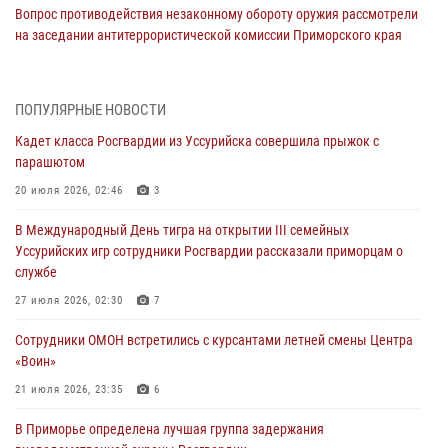
Вопрос противодействия незаконному обороту оружия рассмотрели
на заседании антитеррористической комиссии Приморского края
30 июля 2026, 01:07
Во Владивостоке во дворе жилого дома сотрудники
ПОПУЛЯРНЫЕ НОВОСТИ
вневедомственной охраны обнаружили запрещенные растения
Кадет класса Росгвардии из Уссурийска совершила прыжок с
29 июля 2026, 01:17
парашютом
В День Крещения Руси в Князь-Владимирском храме – Главном
20 июля 2026, 02:46
3
храме Росгвардии состоялся праздничный молебен с крестным
В Международный День тигра на открытии III семейных
ходом
Уссурийских игр сотрудники Росгвардии рассказали приморцам о
28 июля 2026, 10:29
3
службе
Росгвардейцы в Приморье приняли участие в молебне,
27 июля 2026, 02:30
7
посвященном Дню Крещения Руси
Сотрудники ОМОН встретились с курсантами летней смены Центра
28 июля 2026, 05:39
3
«Воин»
В Международный День тигра на открытии III семейных
21 июля 2026, 23:35
6
Уссурийских игр сотрудники Росгвардии рассказали приморцам о
В Приморье определена лучшая группа задержания
службе