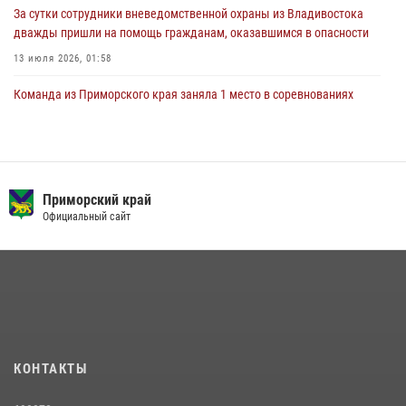
За сутки сотрудники вневедомственной охраны из Владивостока
дважды пришли на помощь гражданам, оказавшимся в опасности
13 июля 2026, 01:58
Команда из Приморского края заняла 1 место в соревнованиях
среди водолазов Восточного округа Росгвардии
10 июля 2026, 06:31
4
В Приморье сотрудники Росгвардии пресекли противоправные
действия постояльца гостиницы
Приморский край
Официальный сайт
16 июля 2026, 01:13
Во Владивостоке росгвардейцы задержали подозреваемого в
незаконном обороте наркотиков
30 июля 2026, 23:44
Во Владивостоке во дворе жилого дома сотрудники
вневедомственной охраны обнаружили запрещенные растения
КОНТАКТЫ
29 июля 2026, 01:17