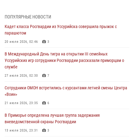
30 июля 2026, 01:07
Во Владивостоке во дворе жилого дома сотрудники
ПОПУЛЯРНЫЕ НОВОСТИ
вневедомственной охраны обнаружили запрещенные растения
Кадет класса Росгвардии из Уссурийска совершила прыжок с
29 июля 2026, 01:17
парашютом
В День Крещения Руси в Князь-Владимирском храме – Главном
20 июля 2026, 02:46
3
храме Росгвардии состоялся праздничный молебен с крестным
В Международный День тигра на открытии III семейных
ходом
Уссурийских игр сотрудники Росгвардии рассказали приморцам о
28 июля 2026, 10:29
3
службе
Росгвардейцы в Приморье приняли участие в молебне,
27 июля 2026, 02:30
7
посвященном Дню Крещения Руси
Сотрудники ОМОН встретились с курсантами летней смены Центра
28 июля 2026, 05:39
3
«Воин»
В Международный День тигра на открытии III семейных
21 июля 2026, 23:35
6
Уссурийских игр сотрудники Росгвардии рассказали приморцам о
В Приморье определена лучшая группа задержания
службе
вневедомственной охраны Росгвардии
27 июля 2026, 02:30
7
13 июля 2026, 23:31
3