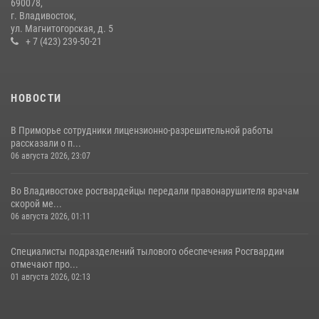
690078,
Во Владивостоке росгвардейцы пресекли три попытки хищения в
г. Владивосток,
магазинах
ул. Магнитогорская, д. 5
+ 7 (423) 239-50-21
22 июля 2026, 23:38
НОВОСТИ
В Приморье сотрудники лицензионно-разрешительной работы
рассказали о п...
06 августа 2026, 23:07
Во Владивостоке росгвардейцы передали правонарушителя врачам
скорой ме...
06 августа 2026, 01:11
Специалисты подразделений тылового обеспечения Росгвардии
отмечают про...
01 августа 2026, 02:13