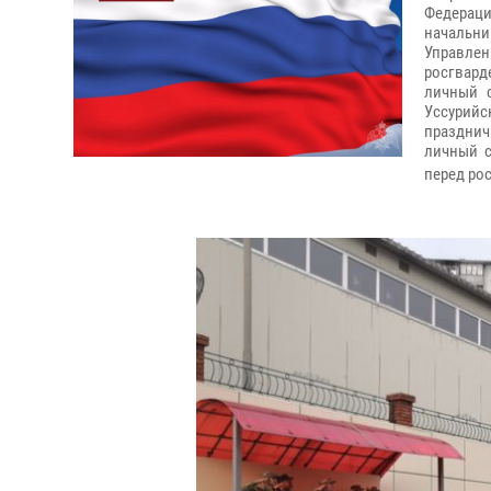
Федерац
начальн
Управле
росгвард
личный 
Уссурий
празднич
личный с
перед ро