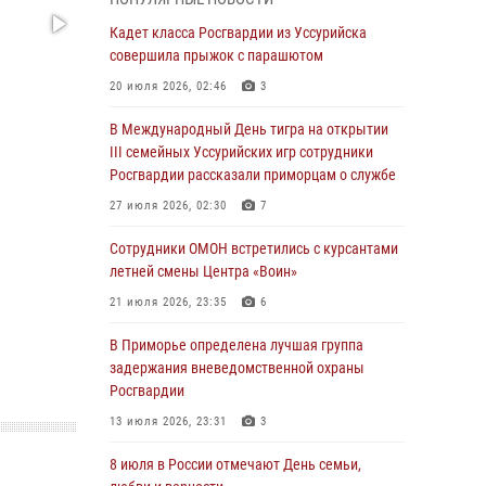
Вопрос противодействия незаконному
обороту оружия рассмотрели на заседании
Кадет класса Росгвардии из Уссурийска
антитеррористической комиссии
совершила прыжок с парашютом
Приморского края
20 июля 2026, 02:46
3
30 июля 2026, 01:07
В Международный День тигра на открытии
Во Владивостоке во дворе жилого дома
III семейных Уссурийских игр сотрудники
сотрудники вневедомственной охраны
Росгвардии рассказали приморцам о службе
обнаружили запрещенные растения
27 июля 2026, 02:30
7
29 июля 2026, 01:17
Сотрудники ОМОН встретились с курсантами
В День Крещения Руси в Князь-
летней смены Центра «Воин»
Владимирском храме – Главном храме
21 июля 2026, 23:35
6
Росгвардии состоялся праздничный молебен
с крестным ходом
В Приморье определена лучшая группа
задержания вневедомственной охраны
28 июля 2026, 10:29
3
Росгвардии
Росгвардейцы в Приморье приняли участие в
13 июля 2026, 23:31
3
молебне, посвященном Дню Крещения Руси
8 июля в России отмечают День семьи,
28 июля 2026, 05:39
3