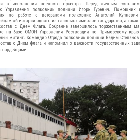
ии в исполнении военного оркестра. Перед личным составом
ик Управления полковник полиции Игорь Гуревич. Помощник н
ния по работе с ветеранами полковник Анатолий Купневич 
ейцам об истории одного из главных символов государства, а такж
состав с Днем Флага. Собрание завершилось торжественным ма
ске на базе ОМОН Управления Росгвардии по Приморскому краю
ный митинг. Командир Отряда полковник полиции Вадим Степанов
остав с Днем флага и напомнил о важности государственных зада
сгвардейцами.