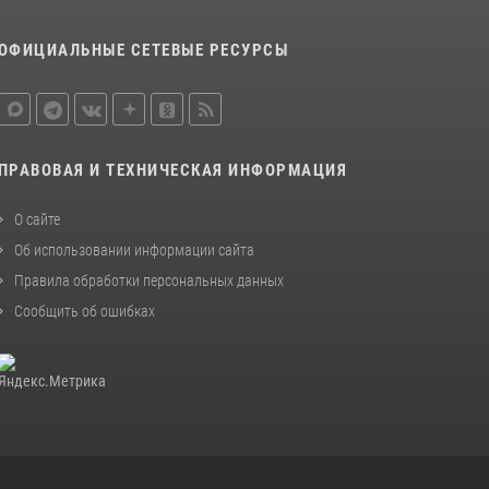
08 июля 2026, 07:52
ОФИЦИАЛЬНЫЕ СЕТЕВЫЕ РЕСУРСЫ
В Приморье сотрудники Росгвардии
пресекли противоправные действия
постояльца гостиницы
16 июля 2026, 01:13
ПРАВОВАЯ И ТЕХНИЧЕСКАЯ ИНФОРМАЦИЯ
О сайте
Об использовании информации сайта
Правила обработки персональных данных
Сообщить об ошибках