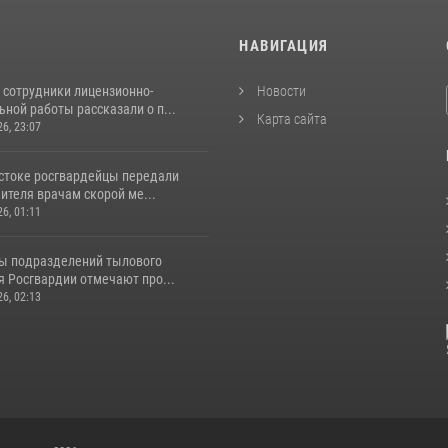
И
НАВИГАЦИЯ
 сотрудники лицензионно-
Новости
ной работы рассказали о п...
Карта сайта
26, 23:07
стоке росгвардейцы передали
ителя врачам скорой ме...
26, 01:11
ы подразделений тылового
я Росгвардии отмечают про...
26, 02:13