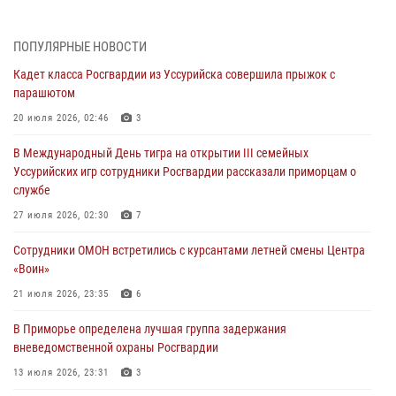
29 июля 2026, 01:17
В День Крещения Руси в Князь-Владимирском храме – Главном
ПОПУЛЯРНЫЕ НОВОСТИ
храме Росгвардии состоялся праздничный молебен с крестным
Кадет класса Росгвардии из Уссурийска совершила прыжок с
ходом
парашютом
28 июля 2026, 10:29
3
20 июля 2026, 02:46
3
Росгвардейцы в Приморье приняли участие в молебне,
В Международный День тигра на открытии III семейных
посвященном Дню Крещения Руси
Уссурийских игр сотрудники Росгвардии рассказали приморцам о
28 июля 2026, 05:39
3
службе
В Международный День тигра на открытии III семейных
27 июля 2026, 02:30
7
Уссурийских игр сотрудники Росгвардии рассказали приморцам о
Сотрудники ОМОН встретились с курсантами летней смены Центра
службе
«Воин»
27 июля 2026, 02:30
7
21 июля 2026, 23:35
6
В Приморье специалисты подразделений лицензионно-
В Приморье определена лучшая группа задержания
разрешительной работы Росгвардии напомнили гражданам, как
вневедомственной охраны Росгвардии
сдать оружие за вознаграждение
13 июля 2026, 23:31
3
23 июля 2026, 22:45