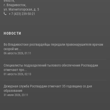
690078,
действия постояльца гостиницы
г. Владивосток,
ул. Магнитогорская, д. 5
16 июля 2026, 01:13
+ 7 (423) 239-50-21
НОВОСТИ
Во Владивостоке росгвардейцы передали правонарушителя врачам
скорой ме...
06 августа 2026, 01:11
Специалисты подразделений тылового обеспечения Росгвардии
отмечают про...
01 августа 2026, 02:13
Дежурная служба Росгвардии отмечает 35 годовщину со дня
образования
31 июля 2026, 23:11