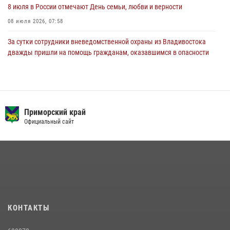
8 июля в России отмечают День семьи, любви и верности
08 июля 2026, 07:58
За сутки сотрудники вневедомственной охраны из Владивостока
дважды пришли на помощь гражданам, оказавшимся в опасности
13 июля 2026, 01:58
Сотрудники вневедомственной охраны открыли свои двери для
юных жителей Уссурийска
Приморский край
09 июля 2026, 06:08
2
Официальный сайт
Команда из Приморского края заняла 1 место в соревнованиях
среди водолазов Восточного округа Росгвардии
10 июля 2026, 06:31
4
В Росгвардии прошла военно-научная конференция по обобщению
боевого опыта
08 июля 2026, 07:52
КОНТАКТЫ
В Приморье сотрудники Росгвардии пресекли противоправные