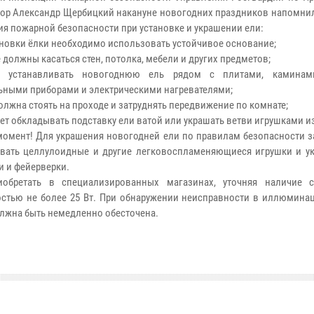
ор Александр Щербицкий накануне новогодних праздников напомни
ия пожарной безопасности при установке и украшении ели:
тановки ёлки необходимо использовать устойчивое основание;
е должны касаться стен, потолка, мебели и других предметов;
я устанавливать новогоднюю ель рядом с плитами, каминами
ьными приборами и электрическими нагревателями;
должна стоять на проходе и затруднять передвижение по комнате;
ует обкладывать подставку ели ватой или украшать ветви игрушками из
омент! Для украшения новогодней ели по правилам безопасности з
вать целлулоидные и другие легковоспламеняющиеся игрушки и ук
и и фейерверки.
обретать в специализированных магазинах, уточняя наличие с
стью не более 25 Вт. При обнаружении неисправности в иллюминац
должна быть немедленно обесточена.