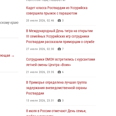
Вопрос противодействия незаконному
обороту оружия рассмотрели на заседании
Кадет класса Росгвардии из Уссурийска
антитеррористической комиссии
совершила прыжок с парашютом
Приморского края
20 июля 2026, 02:46
3
рскому краю
30 июля 2026, 01:07
В Международный День тигра на открытии
Во Владивостоке во дворе жилого дома
III семейных Уссурийских игр сотрудники
сотрудники вневедомственной охраны
Росгвардии рассказали приморцам о службе
обнаружили запрещенные растения
27 июля 2026, 02:30
7
29 июля 2026, 01:17
ующая →
Сотрудники ОМОН встретились с курсантами
В День Крещения Руси в Князь-
летней смены Центра «Воин»
Владимирском храме – Главном храме
21 июля 2026, 23:35
6
Росгвардии состоялся праздничный молебен
с крестным ходом
В Приморье определена лучшая группа
задержания вневедомственной охраны
28 июля 2026, 10:29
3
Росгвардии
Росгвардейцы в Приморье приняли участие в
13 июля 2026, 23:31
3
молебне, посвященном Дню Крещения Руси
8 июля в России отмечают День семьи,
28 июля 2026, 05:39
3