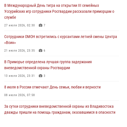
Росгвардейцы в Приморье приняли участие в молебне,
В Международный День тигра на открытии III семейных
посвященном Дню Крещения Руси
Уссурийских игр сотрудники Росгвардии рассказали приморцам о
28 июля 2026, 05:39
3
службе
В Международный День тигра на открытии III семейных
27 июля 2026, 02:30
7
Уссурийских игр сотрудники Росгвардии рассказали приморцам о
Сотрудники ОМОН встретились с курсантами летней смены Центра
службе
«Воин»
27 июля 2026, 02:30
7
21 июля 2026, 23:35
6
В Приморье специалисты подразделений лицензионно-
В Приморье определена лучшая группа задержания
разрешительной работы Росгвардии напомнили гражданам, как
вневедомственной охраны Росгвардии
сдать оружие за вознаграждение
13 июля 2026, 23:31
3
23 июля 2026, 22:45
8 июля в России отмечают День семьи, любви и верности
08 июля 2026, 07:58
За сутки сотрудники вневедомственной охраны из Владивостока
дважды пришли на помощь гражданам, оказавшимся в опасности
13 июля 2026, 01:58