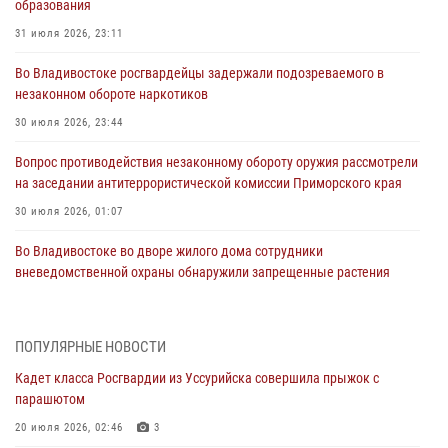
образования
31 июля 2026, 23:11
Во Владивостоке росгвардейцы задержали подозреваемого в
незаконном обороте наркотиков
30 июля 2026, 23:44
Вопрос противодействия незаконному обороту оружия рассмотрели
на заседании антитеррористической комиссии Приморского края
30 июля 2026, 01:07
Во Владивостоке во дворе жилого дома сотрудники
вневедомственной охраны обнаружили запрещенные растения
29 июля 2026, 01:17
В День Крещения Руси в Князь-Владимирском храме – Главном
ПОПУЛЯРНЫЕ НОВОСТИ
храме Росгвардии состоялся праздничный молебен с крестным
Кадет класса Росгвардии из Уссурийска совершила прыжок с
ходом
парашютом
28 июля 2026, 10:29
3
20 июля 2026, 02:46
3