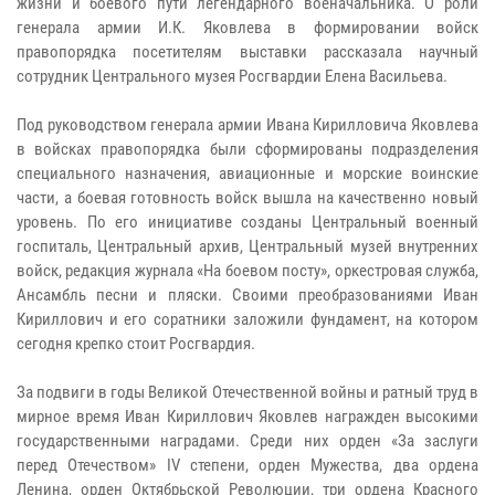
жизни и боевого пути легендарного военачальника. О роли
генерала армии И.К. Яковлева в формировании войск
правопорядка посетителям выставки рассказала научный
сотрудник Центрального музея Росгвардии Елена Васильева.
Под руководством генерала армии Ивана Кирилловича Яковлева
в войсках правопорядка были сформированы подразделения
специального назначения, авиационные и морские воинские
части, а боевая готовность войск вышла на качественно новый
уровень. По его инициативе созданы Центральный военный
госпиталь, Центральный архив, Центральный музей внутренних
войск, редакция журнала «На боевом посту», оркестровая служба,
Ансамбль песни и пляски. Своими преобразованиями Иван
Кириллович и его соратники заложили фундамент, на котором
сегодня крепко стоит Росгвардия.
За подвиги в годы Великой Отечественной войны и ратный труд в
мирное время Иван Кириллович Яковлев награжден высокими
государственными наградами. Среди них орден «За заслуги
перед Отечеством» IV степени, орден Мужества, два ордена
Ленина, орден Октябрьской Революции, три ордена Красного