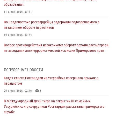
образования
31 июля 2026, 23:11
Во Владивостоке росгвардейцы задержали подозреваемого в
незаконном обороте наркотиков
30 июля 2026, 23:44
Вопрос противодействия незаконному обороту оружия рассмотрели
на заседании антитеррористической комиссии Приморского края
30 июля 2026, 01:07
Во Владивостоке во дворе жилого дома сотрудники
ПОПУЛЯРНЫЕ НОВОСТИ
вневедомственной охраны обнаружили запрещенные растения
Кадет класса Росгвардии из Уссурийска совершила прыжок с
29 июля 2026, 01:17
парашютом
В День Крещения Руси в Князь-Владимирском храме – Главном
20 июля 2026, 02:46
3
храме Росгвардии состоялся праздничный молебен с крестным
В Международный День тигра на открытии III семейных
ходом
Уссурийских игр сотрудники Росгвардии рассказали приморцам о
28 июля 2026, 10:29
3
службе