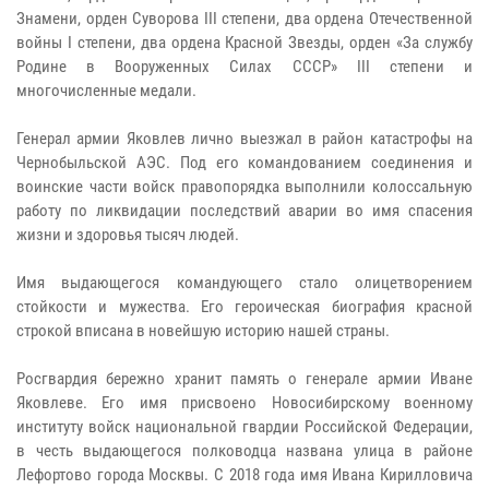
Знамени, орден Суворова III степени, два ордена Отечественной
войны I степени, два ордена Красной Звезды, орден «За службу
Родине в Вооруженных Силах СССР» III степени и
многочисленные медали.
Генерал армии Яковлев лично выезжал в район катастрофы на
Чернобыльской АЭС. Под его командованием соединения и
воинские части войск правопорядка выполнили колоссальную
работу по ликвидации последствий аварии во имя спасения
жизни и здоровья тысяч людей.
Имя выдающегося командующего стало олицетворением
стойкости и мужества. Его героическая биография красной
строкой вписана в новейшую историю нашей страны.
Росгвардия бережно хранит память о генерале армии Иване
Яковлеве. Его имя присвоено Новосибирскому военному
институту войск национальной гвардии Российской Федерации,
в честь выдающегося полководца названа улица в районе
Лефортово города Москвы. С 2018 года имя Ивана Кирилловича