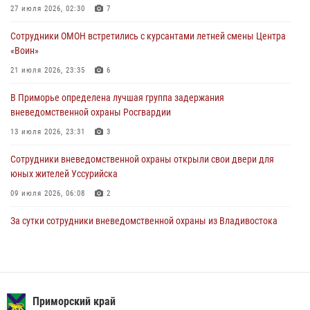
Росгвардейцы в Приморье приняли участие в молебне,
27 июля 2026, 02:30
7
посвященном Дню Крещения Руси
Сотрудники ОМОН встретились с курсантами летней смены Центра
28 июля 2026, 05:39
3
«Воин»
В Международный День тигра на открытии III семейных
21 июля 2026, 23:35
6
Уссурийских игр сотрудники Росгвардии рассказали приморцам о
В Приморье определена лучшая группа задержания
службе
вневедомственной охраны Росгвардии
27 июля 2026, 02:30
7
13 июля 2026, 23:31
3
Сотрудники вневедомственной охраны открыли свои двери для
юных жителей Уссурийска
09 июля 2026, 06:08
2
За сутки сотрудники вневедомственной охраны из Владивостока
дважды пришли на помощь гражданам, оказавшимся в опасности
13 июля 2026, 01:58
Команда из Приморского края заняла 1 место в соревнованиях
среди водолазов Восточного округа Росгвардии
Приморский край