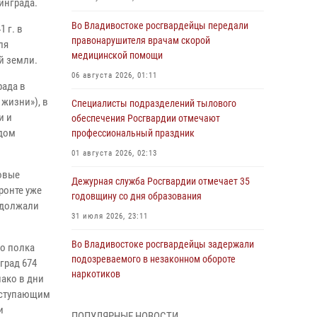
инграда.
Во Владивостоке росгвардейцы передали
 г. в
правонарушителя врачам скорой
ля
медицинской помощи
й земли.
06 августа 2026, 01:11
рада в
 жизни»), в
Специалисты подразделений тылового
и и
обеспечения Росгвардии отмечают
адом
профессиональный праздник
01 августа 2026, 02:13
ковые
Дежурная служба Росгвардии отмечает 35
ронте уже
годовщину со дня образования
одолжали
31 июля 2026, 23:11
Во Владивостоке росгвардейцы задержали
го полка
подозреваемого в незаконном обороте
град 674
наркотиков
нако в дни
аступающим
30 июля 2026, 23:44
и
ПОПУЛЯРНЫЕ НОВОСТИ