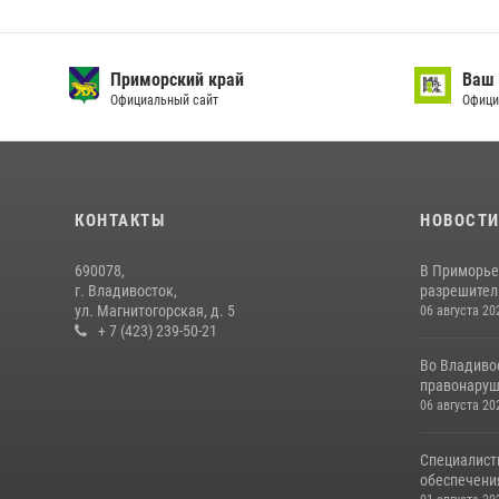
Приморский край
Ваш 
Официальный сайт
Офици
КОНТАКТЫ
НОВОСТ
690078,
В Приморье
г. Владивосток,
разрешитель
ул. Магнитогорская, д. 5
06 августа 20
+ 7 (423) 239-50-21
Во Владиво
правонаруш
06 августа 20
Специалист
обеспечени