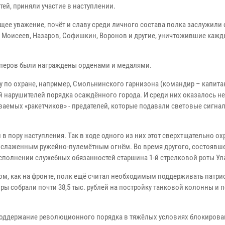
ей, приняли участие в наступлении.
щее уважение, почёт и славу среди личного состава полка заслужили
в, Моисеев, Назаров, Софишкин, Воронов и другие, уничтожившие кажд
йперов были награждены орденами и медалями.
у по охране, например, Смольнинского гарнизона (командир – капита
й нарушителей порядка осаждённого города. И среди них оказалось н
ваемых «ракетчиков» - предателей, которые подавали световые сигна
 пору наступления. Так в ходе одного из них этот сверхтщательно о
 слаженным ружейно-пулемётным огнём. Во время другого, состоявш
сполнении служебных обязанностей старшина 1-й стрелковой роты Ул
гом, как на фронте, полк ещё считал необходимым поддерживать патри
диры собрали почти 38,5 тыс. рублей на постройку танковой колонны и п
 поддержание революционного порядка в тяжёлых условиях блокиров