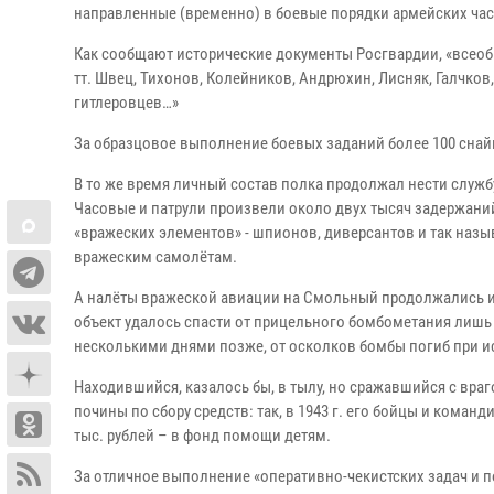
направленные (временно) в боевые порядки армейских част
Как сообщают исторические документы Росгвардии, «всеоб
тт. Швец, Тихонов, Колейников, Андрюхин, Лисняк, Галчко
гитлеровцев…»
За образцовое выполнение боевых заданий более 100 сна
В то же время личный состав полка продолжал нести служб
Часовые и патрули произвели около двух тысяч задержани
«вражеских элементов» - шпионов, диверсантов и так назы
вражеским самолётам.
А налёты вражеской авиации на Смольный продолжались и в
объект удалось спасти от прицельного бомбометания лишь
несколькими днями позже, от осколков бомбы погиб при и
Находившийся, казалось бы, в тылу, но сражавшийся с вра
почины по сбору средств: так, в 1943 г. его бойцы и коман
тыс. рублей – в фонд помощи детям.
За отличное выполнение «оперативно-чекистских задач и