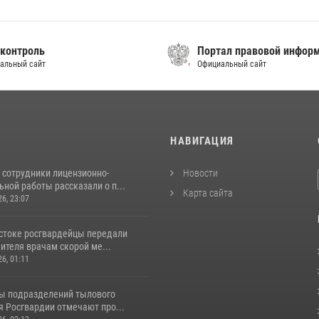
контроль
Портал правовой инфор
альный сайт
Официальный сайт
И
НАВИГАЦИЯ
 сотрудники лицензионно-
Новости
ной работы рассказали о п...
Карта сайта
26, 23:07
стоке росгвардейцы передали
ителя врачам скорой ме...
26, 01:11
ы подразделений тылового
я Росгвардии отмечают про...