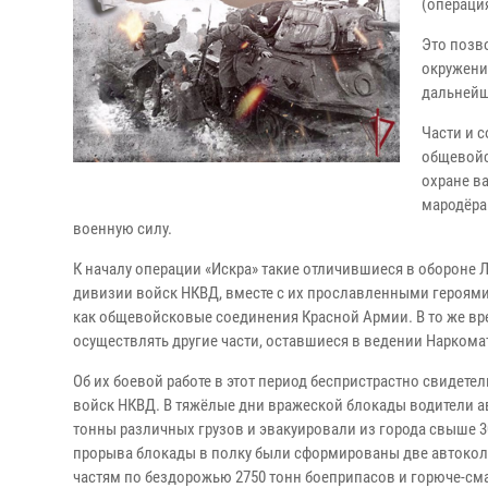
(операци
Это позв
окружени
дальнейш
Части и 
общевойс
охране в
мародёра
военную силу.
К началу операции «Искра» такие отличившиеся в обороне Л
дивизии войск НКВД, вместе с их прославленными героями
как общевойсковые соединения Красной Армии. В то же в
осуществлять другие части, оставшиеся в ведении Наркома
Об их боевой работе в этот период беспристрастно свидет
войск НКВД. В тяжёлые дни вражеской блокады водители а
тонны различных грузов и эвакуировали из города свыше 30
прорыва блокады в полку были сформированы две автоко
частям по бездорожью 2750 тонн боеприпасов и горюче-см