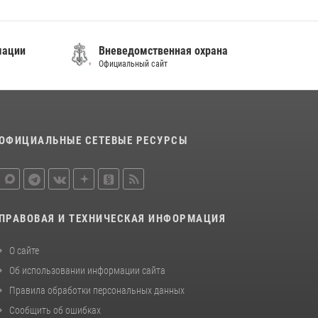
подозреваемого в незаконном обороте
наркотиков
30 июля 2026, 23:44
мации
Вневедомственная охрана
Официальный сайт
Во Владивостоке во дворе жилого дома
сотрудники вневедомственной охраны
обнаружили запрещенные растения
29 июля 2026, 01:17
ОФИЦИАЛЬНЫЕ СЕТЕВЫЕ РЕСУРСЫ
ПРАВОВАЯ И ТЕХНИЧЕСКАЯ ИНФОРМАЦИЯ
О сайте
Об использовании информации сайта
Правила обработки персональных данных
Сообщить об ошибках