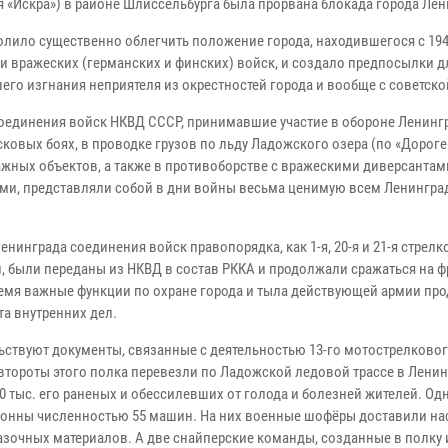
я «Искра») в районе Шлиссельбурга была прорвана блокада города Лен
олило существенно облегчить положение города, находившегося с 1941
и вражеских (германских и финских) войск, и создало предпосылки д
его изгнания неприятеля из окрестностей города и вообще с советско
соединения войск НКВД СССР, принимавшие участие в обороне Ленинг
ковых боях, в проводке грузов по льду Ладожского озера (по «Дороге
ажных объектов, а также в противоборстве с вражескими диверсантам
ми, представляли собой в дни войны весьма ценимую всем Ленингр
енинграда соединения войск правопорядка, как 1-я, 20-я и 21-я стрел
, были переданы из НКВД в состав РККА и продолжали сражаться на ф
ремя важные функции по охране города и тыла действующей армии пр
та внутренних дел.
ельствуют документы, связанные с деятельностью 13-го мотострелково
второты этого полка перевезли по Ладожской ледовой трассе в Ленин
 тыс. его раненых и обессилевших от голода и болезней жителей. Од
лонны численностью 55 машин. На них военные шофёры доставили н
азочных материалов. А две снайперские команды, созданные в полку 