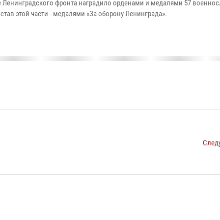
ие Ленинградского фронта наградило орденами и медалями 57 военно
став этой части - медалями «За оборону Ленинграда».
След