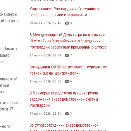
Вопрос противодействия незаконному
обороту оружия рассмотрели на заседании
Кадет класса Росгвардии из Уссурийска
 снайперы
антитеррористической комиссии
совершила прыжок с парашютом
ый по роте
Приморского края
20 июля 2026, 02:46
3
30 июля 2026, 01:07
В Международный День тигра на открытии
Во Владивостоке во дворе жилого дома
III семейных Уссурийских игр сотрудники
сотрудники вневедомственной охраны
Росгвардии рассказали приморцам о службе
н Шамин).
обнаружили запрещенные растения
емало
27 июля 2026, 02:30
7
лы
29 июля 2026, 01:17
Сотрудники ОМОН встретились с курсантами
В День Крещения Руси в Князь-
летней смены Центра «Воин»
храняемый
Владимирском храме – Главном храме
21 июля 2026, 23:35
6
Росгвардии состоялся праздничный молебен
егося
с крестным ходом
аев.
В Приморье определена лучшая группа
задержания вневедомственной охраны
28 июля 2026, 10:29
3
отические
Росгвардии
очти 17
Росгвардейцы в Приморье приняли участие в
13 июля 2026, 23:31
3
молебне, посвященном Дню Крещения Руси
За сутки сотрудники вневедомственной
28 июля 2026, 05:39
3
анного