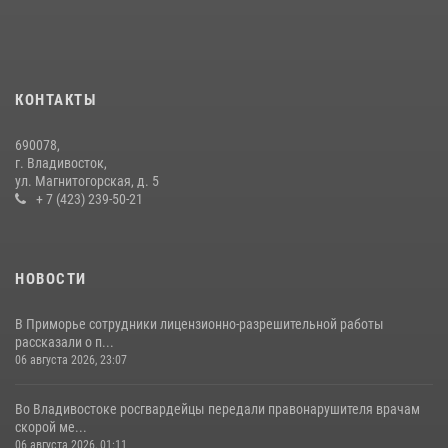
30 июля 2026, 23:44
Во Владивостоке во дворе жилого дома сотрудники
вневедомственной охраны обнаружили запрещенные растения
КОНТАКТЫ
29 июля 2026, 01:17
690078,
Во Владивостоке росгвардейцы пресекли три попытки хищения в
г. Владивосток,
магазинах
ул. Магнитогорская, д. 5
+ 7 (423) 239-50-21
22 июля 2026, 23:38
НОВОСТИ
В Приморье сотрудники лицензионно-разрешительной работы
рассказали о п...
06 августа 2026, 23:07
Во Владивостоке росгвардейцы передали правонарушителя врачам
скорой ме...
06 августа 2026, 01:11