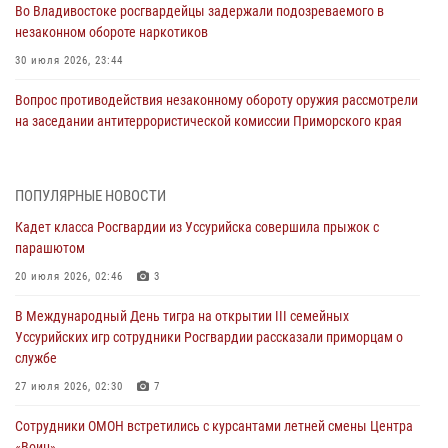
Во Владивостоке росгвардейцы задержали подозреваемого в
незаконном обороте наркотиков
30 июля 2026, 23:44
Вопрос противодействия незаконному обороту оружия рассмотрели
на заседании антитеррористической комиссии Приморского края
30 июля 2026, 01:07
Во Владивостоке во дворе жилого дома сотрудники
ПОПУЛЯРНЫЕ НОВОСТИ
вневедомственной охраны обнаружили запрещенные растения
Кадет класса Росгвардии из Уссурийска совершила прыжок с
29 июля 2026, 01:17
парашютом
В День Крещения Руси в Князь-Владимирском храме – Главном
20 июля 2026, 02:46
3
храме Росгвардии состоялся праздничный молебен с крестным
В Международный День тигра на открытии III семейных
ходом
Уссурийских игр сотрудники Росгвардии рассказали приморцам о
28 июля 2026, 10:29
3
службе
Росгвардейцы в Приморье приняли участие в молебне,
27 июля 2026, 02:30
7
посвященном Дню Крещения Руси
Сотрудники ОМОН встретились с курсантами летней смены Центра
28 июля 2026, 05:39
3
«Воин»