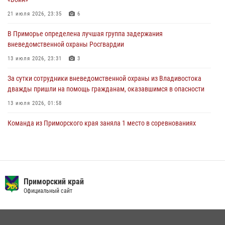
В Международный День тигра на открытии III семейных
21 июля 2026, 23:35
6
Уссурийских игр сотрудники Росгвардии рассказали приморцам о
В Приморье определена лучшая группа задержания
службе
вневедомственной охраны Росгвардии
27 июля 2026, 02:30
7
13 июля 2026, 23:31
3
За сутки сотрудники вневедомственной охраны из Владивостока
дважды пришли на помощь гражданам, оказавшимся в опасности
13 июля 2026, 01:58
Команда из Приморского края заняла 1 место в соревнованиях
среди водолазов Восточного округа Росгвардии
10 июля 2026, 06:31
4
В Приморье сотрудники Росгвардии пресекли противоправные
действия постояльца гостиницы
Приморский край
Официальный сайт
16 июля 2026, 01:13
Во Владивостоке росгвардейцы задержали подозреваемого в
незаконном обороте наркотиков