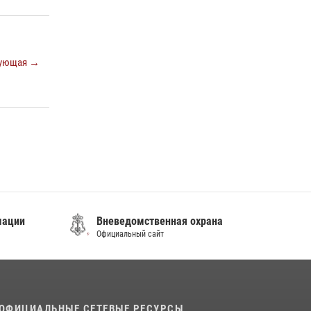
08 июля 2026, 07:52
В Приморье сотрудники Росгвардии
пресекли противоправные действия
ующая →
постояльца гостиницы
16 июля 2026, 01:13
мации
Вневедомственная охрана
Официальный сайт
ОФИЦИАЛЬНЫЕ СЕТЕВЫЕ РЕСУРСЫ