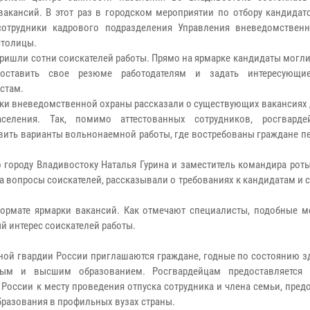
вакансий. В этот раз в городском мероприятии по отбору кандидат
сотрудники кадрового подразделения Управления вневедомствен
столицы.
пришли сотни соискателей работы. Прямо на ярмарке кандидаты могл
 оставить свое резюме работодателям и задать интересующи
стам.
ки вневедомственной охраны рассказали о существующих вакансиях 
аселения. Так, помимо аттестованных сотрудников, росгвард
вить варианты вольнонаемной работы, где востребованы граждане п
 городу Владивостоку Наталья Гурина и заместитель командира рот
а вопросы соискателей, рассказывали о требованиях к кандидатам и
формате ярмарки вакансий. Как отмечают специалисты, подобные м
 интерес соискателей работы.
ной гвардии России приглашаются граждане, годные по состоянию з
ым и высшим образованием. Росгвардейцам предоставляется 
 России к месту проведения отпуска сотрудника и члена семьи, пред
разования в профильных вузах страны.