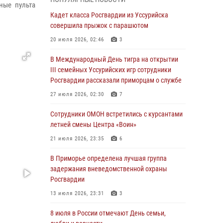
Вопрос противодействия незаконному
ные пульта
обороту оружия рассмотрели на заседании
Кадет класса Росгвардии из Уссурийска
антитеррористической комиссии
совершила прыжок с парашютом
Приморского края
20 июля 2026, 02:46
3
30 июля 2026, 01:07
В Международный День тигра на открытии
Во Владивостоке во дворе жилого дома
III семейных Уссурийских игр сотрудники
сотрудники вневедомственной охраны
Росгвардии рассказали приморцам о службе
обнаружили запрещенные растения
27 июля 2026, 02:30
7
29 июля 2026, 01:17
Сотрудники ОМОН встретились с курсантами
В День Крещения Руси в Князь-
летней смены Центра «Воин»
Владимирском храме – Главном храме
21 июля 2026, 23:35
6
Росгвардии состоялся праздничный молебен
с крестным ходом
В Приморье определена лучшая группа
задержания вневедомственной охраны
28 июля 2026, 10:29
3
Росгвардии
Росгвардейцы в Приморье приняли участие в
13 июля 2026, 23:31
3
молебне, посвященном Дню Крещения Руси
8 июля в России отмечают День семьи,
28 июля 2026, 05:39
3