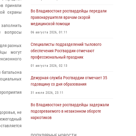
ов приняли
Во Владивостоке росгвардейцы передали
ной охраны
правонарушителя врачам скорой
медицинской помощи
и заполнить
е вопросы
06 августа 2026, 01:11
Специалисты подразделений тылового
для разных
обеспечения Росгвардии отмечают
ейцы могут
профессиональный праздник
енсионного
01 августа 2026, 02:13
ы батальона
Дежурная служба Росгвардии отмечает 35
 социальных
годовщину со дня образования
ероприятия
31 июля 2026, 23:11
Во Владивостоке росгвардейцы задержали
подозреваемого в незаконном обороте
доровья, не
наркотиков
ежегодный
оставляется
30 июля 2026, 23:44
ПОПУЛЯРНЫЕ НОВОСТИ