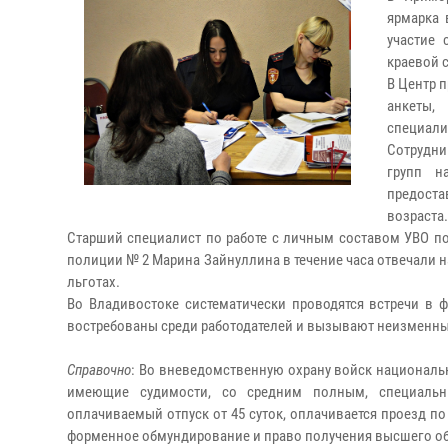
ярмарка 
участие 
краевой 
В Центр 
анкеты,
специали
Сотрудни
групп н
предоста
возраста.
Старший специалист по работе с личным составом УВО по
полиции № 2 Марина Зайнуллина в течение часа отвечали н
льготах.
Во Владивостоке систематически проводятся встречи в 
востребованы среди работодателей и вызывают неизменный
Справочно
: Во вневедомственную охрану войск националь
имеющие судимости, со средним полным, специальн
оплачиваемый отпуск от 45 суток, оплачивается проезд по
форменное обмундирование и право получения высшего об