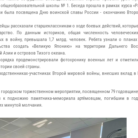
 общеобразовательной школы № 1. Беседа прошла в рамках курса «Р
и была посвящена Дню воинской славы России - окончанию Втор
ейцы рассказали старшеклассникам о ходе боевых действий, которы
арство. По данным историков, общая численность человеческих
ых в войну, превышала 1,7 млрд. человек. Ребята узнали о планах
льства создать «Великую Японию» на территории Дальнего Вос
й Азии и островов Тихого океана.
орядка продемонстрировали фотохронику военных лет и отметил
стории своей страны.
 родственниках-участниках Второй мировой войны, внесших вклад в
 в городском торжественном мероприятии, посвященном 79 годовщин
 к подножию памятника-мемориала артёмовцам, погибшим в го
ших минутой молчания.