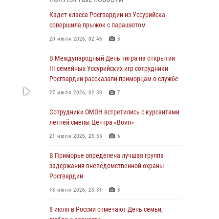
Во Владивостоке во дворе жилого дома
Кадет класса Росгвардии из Уссурийска
сотрудники вневедомственной охраны
совершила прыжок с парашютом
обнаружили запрещенные растения
20 июля 2026, 02:46
3
29 июля 2026, 01:17
В Международный День тигра на открытии
В День Крещения Руси в Князь-
III семейных Уссурийских игр сотрудники
Владимирском храме – Главном храме
Росгвардии рассказали приморцам о службе
Росгвардии состоялся праздничный молебен
27 июля 2026, 02:30
7
с крестным ходом
Сотрудники ОМОН встретились с курсантами
28 июля 2026, 10:29
3
летней смены Центра «Воин»
Росгвардейцы в Приморье приняли участие в
21 июля 2026, 23:35
6
молебне, посвященном Дню Крещения Руси
В Приморье определена лучшая группа
28 июля 2026, 05:39
3
задержания вневедомственной охраны
В Международный День тигра на открытии
Росгвардии
III семейных Уссурийских игр сотрудники
13 июля 2026, 23:31
3
Росгвардии рассказали приморцам о службе
8 июля в России отмечают День семьи,
27 июля 2026, 02:30
7