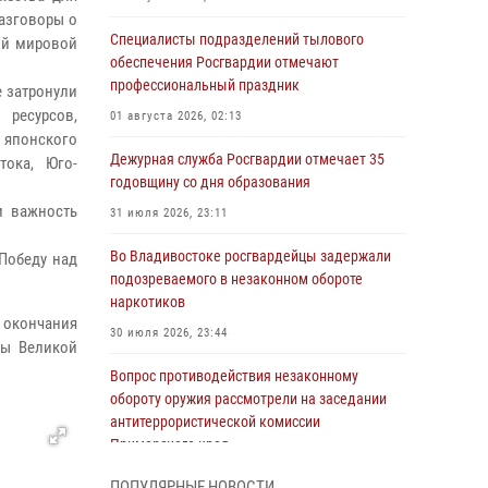
азговоры о
Специалисты подразделений тылового
ой мировой
обеспечения Росгвардии отмечают
профессиональный праздник
е затронули
 ресурсов,
01 августа 2026, 02:13
 японского
Дежурная служба Росгвардии отмечает 35
тока, Юго-
годовщину со дня образования
и важность
31 июля 2026, 23:11
Во Владивостоке росгвардейцы задержали
 Победу над
подозреваемого в незаконном обороте
наркотиков
е окончания
30 июля 2026, 23:44
ды Великой
Вопрос противодействия незаконному
обороту оружия рассмотрели на заседании
антитеррористической комиссии
Приморского края
30 июля 2026, 01:07
ПОПУЛЯРНЫЕ НОВОСТИ