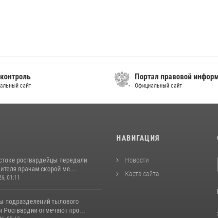
контроль
Портал правовой инфор
альный сайт
Официальный сайт
И
НАВИГАЦИЯ
стоке росгвардейцы передали
Новости
ителя врачам скорой ме...
Карта сайта
26, 01:11
ы подразделений тылового
я Росгвардии отмечают про...