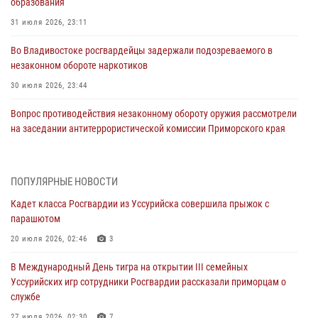
образования
31 июля 2026, 23:11
Во Владивостоке росгвардейцы задержали подозреваемого в
незаконном обороте наркотиков
30 июля 2026, 23:44
Вопрос противодействия незаконному обороту оружия рассмотрели
на заседании антитеррористической комиссии Приморского края
30 июля 2026, 01:07
Во Владивостоке во дворе жилого дома сотрудники
ПОПУЛЯРНЫЕ НОВОСТИ
вневедомственной охраны обнаружили запрещенные растения
Кадет класса Росгвардии из Уссурийска совершила прыжок с
29 июля 2026, 01:17
парашютом
В День Крещения Руси в Князь-Владимирском храме – Главном
20 июля 2026, 02:46
3
храме Росгвардии состоялся праздничный молебен с крестным
В Международный День тигра на открытии III семейных
ходом
Уссурийских игр сотрудники Росгвардии рассказали приморцам о
28 июля 2026, 10:29
3
службе
27 июля 2026, 02:30
7