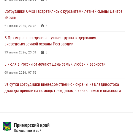
Росгвардейцы в Приморье приняли участие в молебне,
посвященном Дню Крещения Руси
Сотрудники ОМОН встретились с курсантами летней смены Центра
28 июля 2026, 05:39
3
«Воин»
В Международный День тигра на открытии III семейных
21 июля 2026, 23:35
6
Уссурийских игр сотрудники Росгвардии рассказали приморцам о
В Приморье определена лучшая группа задержания
службе
вневедомственной охраны Росгвардии
27 июля 2026, 02:30
7
13 июля 2026, 23:31
3
8 июля в России отмечают День семьи, любви и верности
08 июля 2026, 07:58
За сутки сотрудники вневедомственной охраны из Владивостока
дважды пришли на помощь гражданам, оказавшимся в опасности
13 июля 2026, 01:58
Сотрудники вневедомственной охраны открыли свои двери для
юных жителей Уссурийска
Приморский край
09 июля 2026, 06:08
2
Официальный сайт