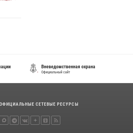
постояльца гостиницы
16 июля 2026, 01:13
В Росгвардии прошла военно-научная
конференция по обобщению боевого опыта
08 июля 2026, 07:52
мации
Вневедомственная охрана
Официальный сайт
ОФИЦИАЛЬНЫЕ СЕТЕВЫЕ РЕСУРСЫ