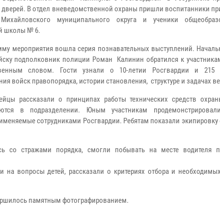
 дверей. В отдел вневедомственной охраны пришли воспитанники п
 Михайловского муниципального округа и ученики общеобразо
й школы № 6.
мму мероприятия вошла серия познавательных выступлений. Началь
ийску подполковник полиции Роман Калинин обратился к участникам
твенным словом. Гости узнали о 10-летии Росгвардии и 215 
ния войск правопорядка, истории становления, структуре и задачах в
ейцы рассказали о принципах работы технических средств охран
уются в подразделении. Юным участникам продемонстрировали
именяемые сотрудниками Росгвардии. Ребятам показали экипировку 
ь со стражами порядка, смогли побывать на месте водителя п
 на вопросы детей, рассказали о критериях отбора и необходимых
вершилось памятным фотографированием.