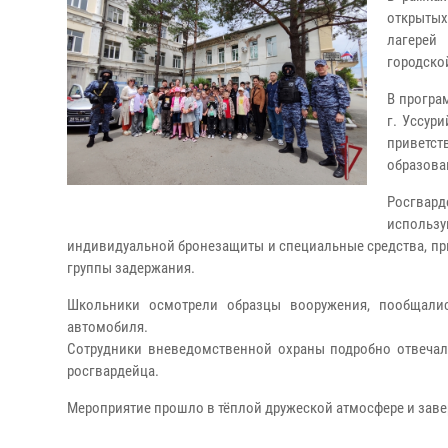
открытых
лагерей
городско
В програ
г. Уссур
приветс
образова
Росгвард
использ
индивидуальной бронезащиты и специальные средства, пр
группы задержания.
Школьники осмотрели образцы вооружения, пообщалис
автомобиля.
Сотрудники вневедомственной охраны подробно отвечали
росгвардейца.
Мероприятие прошло в тёплой дружеской атмосфере и за