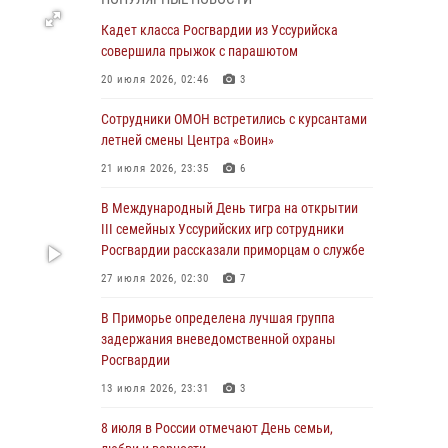
Во Владивостоке во дворе жилого дома
Кадет класса Росгвардии из Уссурийска
сотрудники вневедомственной охраны
совершила прыжок с парашютом
обнаружили запрещенные растения
20 июля 2026, 02:46
3
29 июля 2026, 01:17
Сотрудники ОМОН встретились с курсантами
В День Крещения Руси в Князь-
летней смены Центра «Воин»
Владимирском храме – Главном храме
21 июля 2026, 23:35
6
Росгвардии состоялся праздничный молебен
с крестным ходом
В Международный День тигра на открытии
III семейных Уссурийских игр сотрудники
28 июля 2026, 10:29
3
Росгвардии рассказали приморцам о службе
Росгвардейцы в Приморье приняли участие в
27 июля 2026, 02:30
7
молебне, посвященном Дню Крещения Руси
В Приморье определена лучшая группа
28 июля 2026, 05:39
3
задержания вневедомственной охраны
В Международный День тигра на открытии
Росгвардии
III семейных Уссурийских игр сотрудники
13 июля 2026, 23:31
3
Росгвардии рассказали приморцам о службе
8 июля в России отмечают День семьи,
27 июля 2026, 02:30
7