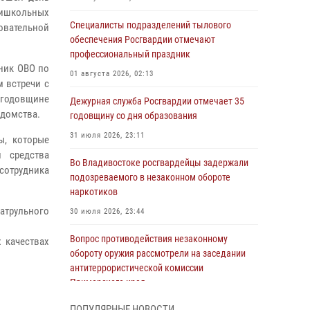
ришкольных
Специалисты подразделений тылового
вательной
обеспечения Росгвардии отмечают
профессиональный праздник
ник ОВО по
01 августа 2026, 02:13
 встречи с
годовщине
Дежурная служба Росгвардии отмечает 35
едомства.
годовщину со дня образования
31 июля 2026, 23:11
ы, которые
 средства
Во Владивостоке росгвардейцы задержали
сотрудника
подозреваемого в незаконном обороте
наркотиков
атрульного
30 июля 2026, 23:44
Вопрос противодействия незаконному
 качествах
обороту оружия рассмотрели на заседании
антитеррористической комиссии
Приморского края
30 июля 2026, 01:07
ПОПУЛЯРНЫЕ НОВОСТИ