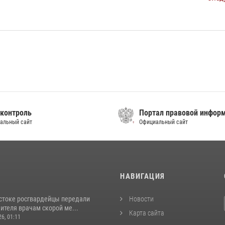
контроль
Портал правовой инфор
альный сайт
Официальный сайт
И
НАВИГАЦИЯ
стоке росгвардейцы передали
Новости
ителя врачам скорой ме...
Карта сайта
26, 01:11