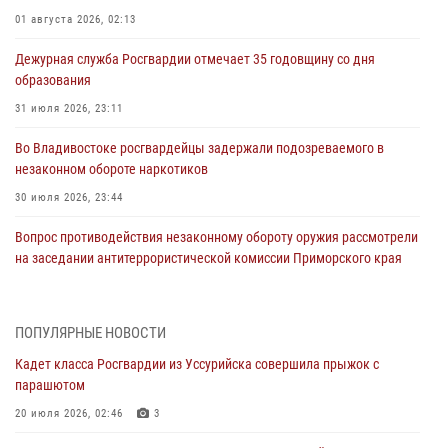
01 августа 2026, 02:13
Дежурная служба Росгвардии отмечает 35 годовщину со дня
образования
31 июля 2026, 23:11
Во Владивостоке росгвардейцы задержали подозреваемого в
незаконном обороте наркотиков
30 июля 2026, 23:44
Вопрос противодействия незаконному обороту оружия рассмотрели
на заседании антитеррористической комиссии Приморского края
30 июля 2026, 01:07
Во Владивостоке во дворе жилого дома сотрудники
ПОПУЛЯРНЫЕ НОВОСТИ
вневедомственной охраны обнаружили запрещенные растения
Кадет класса Росгвардии из Уссурийска совершила прыжок с
29 июля 2026, 01:17
парашютом
В День Крещения Руси в Князь-Владимирском храме – Главном
20 июля 2026, 02:46
3
храме Росгвардии состоялся праздничный молебен с крестным