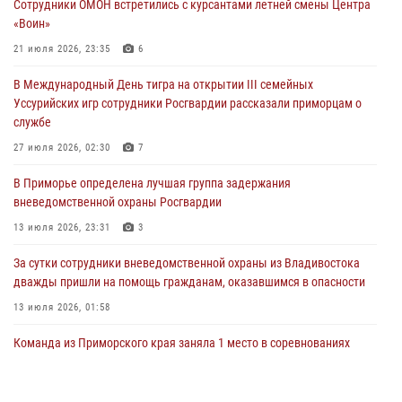
Сотрудники ОМОН встретились с курсантами летней смены Центра
ходом
«Воин»
28 июля 2026, 10:29
3
21 июля 2026, 23:35
6
Росгвардейцы в Приморье приняли участие в молебне,
В Международный День тигра на открытии III семейных
посвященном Дню Крещения Руси
Уссурийских игр сотрудники Росгвардии рассказали приморцам о
28 июля 2026, 05:39
3
службе
В Международный День тигра на открытии III семейных
27 июля 2026, 02:30
7
Уссурийских игр сотрудники Росгвардии рассказали приморцам о
В Приморье определена лучшая группа задержания
службе
вневедомственной охраны Росгвардии
27 июля 2026, 02:30
7
13 июля 2026, 23:31
3
За сутки сотрудники вневедомственной охраны из Владивостока
дважды пришли на помощь гражданам, оказавшимся в опасности
13 июля 2026, 01:58
Команда из Приморского края заняла 1 место в соревнованиях
среди водолазов Восточного округа Росгвардии
10 июля 2026, 06:31
4