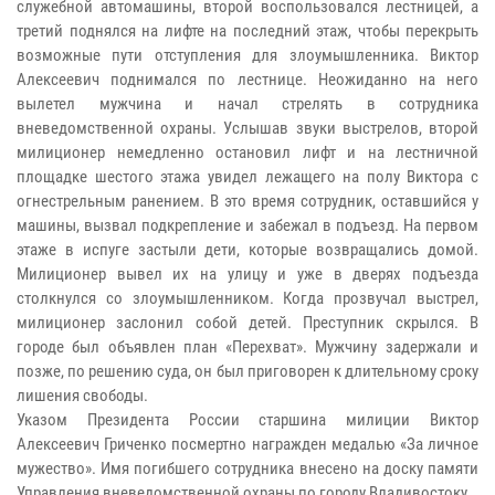
служебной автомашины, второй воспользовался лестницей, а
третий поднялся на лифте на последний этаж, чтобы перекрыть
возможные пути отступления для злоумышленника. Виктор
Алексеевич поднимался по лестнице. Неожиданно на него
вылетел мужчина и начал стрелять в сотрудника
вневедомственной охраны. Услышав звуки выстрелов, второй
милиционер немедленно остановил лифт и на лестничной
площадке шестого этажа увидел лежащего на полу Виктора с
огнестрельным ранением. В это время сотрудник, оставшийся у
машины, вызвал подкрепление и забежал в подъезд. На первом
этаже в испуге застыли дети, которые возвращались домой.
Милиционер вывел их на улицу и уже в дверях подъезда
столкнулся со злоумышленником. Когда прозвучал выстрел,
милиционер заслонил собой детей. Преступник скрылся. В
городе был объявлен план «Перехват». Мужчину задержали и
позже, по решению суда, он был приговорен к длительному сроку
лишения свободы.
Указом Президента России старшина милиции Виктор
Алексеевич Гриченко посмертно награжден медалью «За личное
мужество». Имя погибшего сотрудника внесено на доску памяти
Управления вневедомственной охраны по городу Владивостоку.