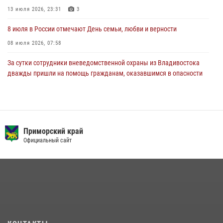
13 июля 2026, 23:31
3
23 июля 2026, 22:45
8 июля в России отмечают День семьи, любви и верности
08 июля 2026, 07:58
За сутки сотрудники вневедомственной охраны из Владивостока
дважды пришли на помощь гражданам, оказавшимся в опасности
13 июля 2026, 01:58
Команда из Приморского края заняла 1 место в соревнованиях
среди водолазов Восточного округа Росгвардии
Приморский край
10 июля 2026, 06:31
4
Официальный сайт
Сотрудники вневедомственной охраны открыли свои двери для
юных жителей Уссурийска
09 июля 2026, 06:08
2
В Приморье сотрудники Росгвардии пресекли противоправные
действия постояльца гостиницы
16 июля 2026, 01:13