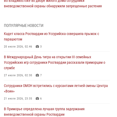
Во Владивостоке во дворе жилого дома сотрудники
вневедомственной охраны обнаружили запрещенные растения
29 июля 2026, 01:17
В День Крещения Руси в Князь-Владимирском храме – Главном
ПОПУЛЯРНЫЕ НОВОСТИ
храме Росгвардии состоялся праздничный молебен с крестным
Кадет класса Росгвардии из Уссурийска совершила прыжок с
ходом
парашютом
28 июля 2026, 10:29
3
20 июля 2026, 02:46
3
Росгвардейцы в Приморье приняли участие в молебне,
В Международный День тигра на открытии III семейных
посвященном Дню Крещения Руси
Уссурийских игр сотрудники Росгвардии рассказали приморцам о
28 июля 2026, 05:39
3
службе
В Международный День тигра на открытии III семейных
27 июля 2026, 02:30
7
Уссурийских игр сотрудники Росгвардии рассказали приморцам о
Сотрудники ОМОН встретились с курсантами летней смены Центра
службе
«Воин»
27 июля 2026, 02:30
7
21 июля 2026, 23:35
6
В Приморье специалисты подразделений лицензионно-
В Приморье определена лучшая группа задержания
разрешительной работы Росгвардии напомнили гражданам, как
вневедомственной охраны Росгвардии
сдать оружие за вознаграждение