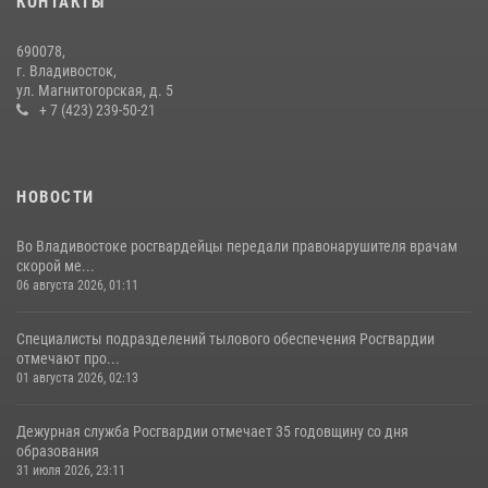
КОНТАКТЫ
В Росгвардии прошла военно-научная конференция по обобщению
690078,
боевого опыта
г. Владивосток,
ул. Магнитогорская, д. 5
08 июля 2026, 07:52
+ 7 (423) 239-50-21
НОВОСТИ
Во Владивостоке росгвардейцы передали правонарушителя врачам
скорой ме...
06 августа 2026, 01:11
Специалисты подразделений тылового обеспечения Росгвардии
отмечают про...
01 августа 2026, 02:13
Дежурная служба Росгвардии отмечает 35 годовщину со дня
образования
31 июля 2026, 23:11