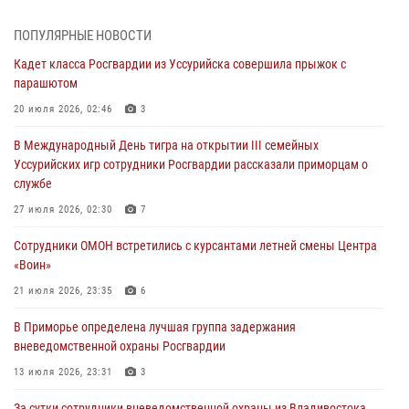
Во Владивостоке во дворе жилого дома сотрудники
ПОПУЛЯРНЫЕ НОВОСТИ
вневедомственной охраны обнаружили запрещенные растения
Кадет класса Росгвардии из Уссурийска совершила прыжок с
29 июля 2026, 01:17
парашютом
В День Крещения Руси в Князь-Владимирском храме – Главном
20 июля 2026, 02:46
3
храме Росгвардии состоялся праздничный молебен с крестным
В Международный День тигра на открытии III семейных
ходом
Уссурийских игр сотрудники Росгвардии рассказали приморцам о
28 июля 2026, 10:29
3
службе
Росгвардейцы в Приморье приняли участие в молебне,
27 июля 2026, 02:30
7
посвященном Дню Крещения Руси
Сотрудники ОМОН встретились с курсантами летней смены Центра
28 июля 2026, 05:39
3
«Воин»
В Международный День тигра на открытии III семейных
21 июля 2026, 23:35
6
Уссурийских игр сотрудники Росгвардии рассказали приморцам о
В Приморье определена лучшая группа задержания
службе
вневедомственной охраны Росгвардии
27 июля 2026, 02:30
7
13 июля 2026, 23:31
3
За сутки сотрудники вневедомственной охраны из Владивостока