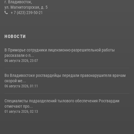
г. Владивосток,
магазинах
ул. Магнитогорская, д. 5
+ 7 (423) 239-50-21
22 июля 2026, 23:38
НОВОСТИ
В Приморье сотрудники лицензионно-разрешительной работы
рассказали о п...
06 августа 2026, 23:07
Во Владивостоке росгвардейцы передали правонарушителя врачам
скорой ме...
06 августа 2026, 01:11
Специалисты подразделений тылового обеспечения Росгвардии
отмечают про...
01 августа 2026, 02:13