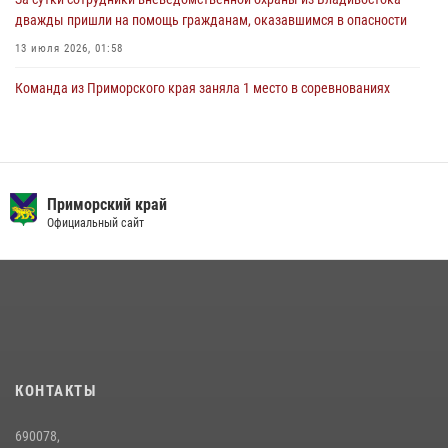
дважды пришли на помощь гражданам, оказавшимся в опасности
13 июля 2026, 01:58
Команда из Приморского края заняла 1 место в соревнованиях
среди водолазов Восточного округа Росгвардии
10 июля 2026, 06:31
4
Во Владивостоке росгвардейцы задержали подозреваемого в
незаконном обороте наркотиков
Приморский край
Официальный сайт
30 июля 2026, 23:44
В Приморье сотрудники Росгвардии пресекли противоправные
действия постояльца гостиницы
16 июля 2026, 01:13
Во Владивостоке во дворе жилого дома сотрудники
вневедомственной охраны обнаружили запрещенные растения
КОНТАКТЫ
29 июля 2026, 01:17
690078,
Во Владивостоке росгвардейцы пресекли три попытки хищения в