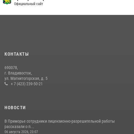
Официальный сайт
10 июля 2026, 06:31
4
В Приморье сотрудники Росгвардии пресекли противоправные
действия постояльца гостиницы
16 июля 2026, 01:13
Во Владивостоке росгвардейцы задержали подозреваемого в
незаконном обороте наркотиков
КОНТАКТЫ
30 июля 2026, 23:44
690078,
Во Владивостоке во дворе жилого дома сотрудники
г. Владивосток,
вневедомственной охраны обнаружили запрещенные растения
ул. Магнитогорская, д. 5
+ 7 (423) 239-50-21
29 июля 2026, 01:17
НОВОСТИ
В Приморье сотрудники лицензионно-разрешительной работы
рассказали о п...
06 августа 2026, 23:07