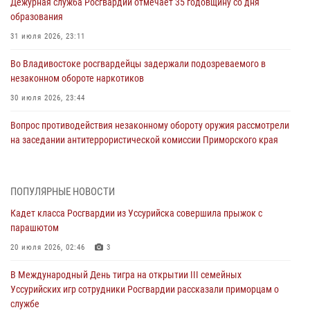
Дежурная служба Росгвардии отмечает 35 годовщину со дня
образования
31 июля 2026, 23:11
Во Владивостоке росгвардейцы задержали подозреваемого в
незаконном обороте наркотиков
30 июля 2026, 23:44
Вопрос противодействия незаконному обороту оружия рассмотрели
на заседании антитеррористической комиссии Приморского края
30 июля 2026, 01:07
Во Владивостоке во дворе жилого дома сотрудники
ПОПУЛЯРНЫЕ НОВОСТИ
вневедомственной охраны обнаружили запрещенные растения
Кадет класса Росгвардии из Уссурийска совершила прыжок с
29 июля 2026, 01:17
парашютом
В День Крещения Руси в Князь-Владимирском храме – Главном
20 июля 2026, 02:46
3
храме Росгвардии состоялся праздничный молебен с крестным
В Международный День тигра на открытии III семейных
ходом
Уссурийских игр сотрудники Росгвардии рассказали приморцам о
28 июля 2026, 10:29
3
службе