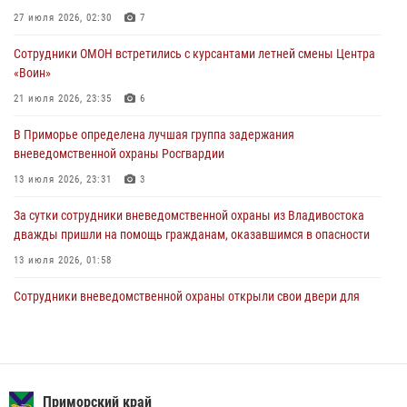
Росгвардейцы в Приморье приняли участие в молебне,
27 июля 2026, 02:30
7
посвященном Дню Крещения Руси
Сотрудники ОМОН встретились с курсантами летней смены Центра
28 июля 2026, 05:39
3
«Воин»
В Международный День тигра на открытии III семейных
21 июля 2026, 23:35
6
Уссурийских игр сотрудники Росгвардии рассказали приморцам о
В Приморье определена лучшая группа задержания
службе
вневедомственной охраны Росгвардии
27 июля 2026, 02:30
7
13 июля 2026, 23:31
3
За сутки сотрудники вневедомственной охраны из Владивостока
дважды пришли на помощь гражданам, оказавшимся в опасности
13 июля 2026, 01:58
Сотрудники вневедомственной охраны открыли свои двери для
юных жителей Уссурийска
09 июля 2026, 06:08
2
Команда из Приморского края заняла 1 место в соревнованиях
среди водолазов Восточного округа Росгвардии
Приморский край