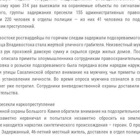
ому краю 314 раз выезжали на охраняемые объекты по сигналам 
ого, группы задержания пресекли 155 административных право
ли 220 человек в отделы полиции — из них 41 человека по по
ии преступлений.
востоке росгвардейцы по горячим следам задержали подозреваемого
ца Владивостока стала жертвой уличного грабителя. Неизвестный м
з рук прохожей дамскую сумку и скрылся среди жилых домов. По
 описала приметы злоумышленника сотрудникам правоохранительны
овка о розыске подозреваемого была передана всем нарядам наруж
ии улицы Сахалинской обратил внимание на мужчину, чьи приметы с
 установления личности. Во время опроса мужчина сознался в с
енег уже потратил. Сотрудники вневедомственной охраны доставили
тельства.
ресекли наркопреступление
енной охраны Большого Камня обратили внимание на подозрительное
 заметно нервничал и попытался незаметно сбросить на земл
ке находится наркотик синтетического происхождения – героин. О п
Задержанный, 46-летний местный житель, доставлен в отдел полици