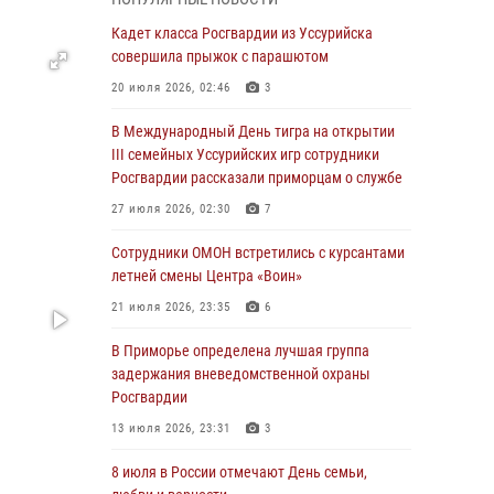
Вопрос противодействия незаконному
обороту оружия рассмотрели на заседании
Кадет класса Росгвардии из Уссурийска
антитеррористической комиссии
совершила прыжок с парашютом
Приморского края
20 июля 2026, 02:46
3
30 июля 2026, 01:07
В Международный День тигра на открытии
Во Владивостоке во дворе жилого дома
III семейных Уссурийских игр сотрудники
сотрудники вневедомственной охраны
Росгвардии рассказали приморцам о службе
обнаружили запрещенные растения
27 июля 2026, 02:30
7
29 июля 2026, 01:17
Сотрудники ОМОН встретились с курсантами
В День Крещения Руси в Князь-
летней смены Центра «Воин»
Владимирском храме – Главном храме
21 июля 2026, 23:35
6
Росгвардии состоялся праздничный молебен
с крестным ходом
В Приморье определена лучшая группа
задержания вневедомственной охраны
28 июля 2026, 10:29
3
Росгвардии
Росгвардейцы в Приморье приняли участие в
13 июля 2026, 23:31
3
молебне, посвященном Дню Крещения Руси
8 июля в России отмечают День семьи,
28 июля 2026, 05:39
3