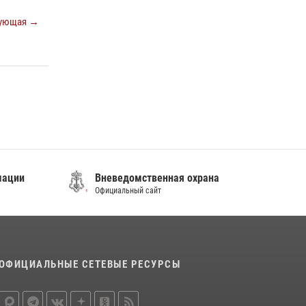
08 июля 2026, 07:52
ующая →
В Приморье сотрудники Росгвардии
пресекли противоправные действия
постояльца гостиницы
16 июля 2026, 01:13
мации
Вневедомственная охрана
Официальный сайт
ОФИЦИАЛЬНЫЕ СЕТЕВЫЕ РЕСУРСЫ