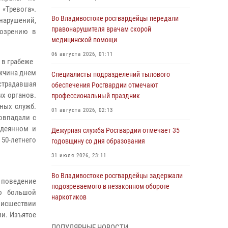
«Тревога».
Во Владивостоке росгвардейцы передали
нарушений,
правонарушителя врачам скорой
дозрению в
медицинской помощи
06 августа 2026, 01:11
 в грабеже
ужчина днем
Специалисты подразделений тылового
страдавшая
обеспечения Росгвардии отмечают
х органов.
профессиональный праздник
ных служб.
01 августа 2026, 02:13
овпадали с
одеянном и
Дежурная служба Росгвардии отмечает 35
 50-летнего
годовщину со дня образования
31 июля 2026, 23:11
Во Владивостоке росгвардейцы задержали
 поведение
подозреваемого в незаконном обороте
ю большой
наркотиков
роисшествии
30 июля 2026, 23:44
и. Изъятое
ПОПУЛЯРНЫЕ НОВОСТИ