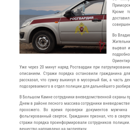
Приморск
Кроме т
достави
совершен
Во Влади
Жительни
вырвал и
подробно
Ориентир
Уже через 20 минут наряд Росгвардии при патрулирован
описанием. Стражи порядка остановили гражданина для
рассказал, что сумку выкинул в мусорный бак, а часть д
подозреваемого в отдел полиции для дальнейшего разбира
В Большом Камне сотрудники вневедомственной охраны п
Днем в районе лесного массива сотрудники вневедомств
прохожего. Во время проверки документов мужчина
фольгированный сверток. Гражданин признал, что в сверт
стражи порядка проинформировали сотрудников полиции. 
вещество направлено на экспертизу.