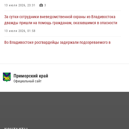
27 июля 2026, 02:30
7
13 июля 2026, 23:31
3
За сутки сотрудники вневедомственной охраны из Владивостока
дважды пришли на помощь гражданам, оказавшимся в опасности
13 июля 2026, 01:58
Во Владивостоке росгвардейцы задержали подозреваемого в
незаконном обороте наркотиков
30 июля 2026, 23:44
В Приморье сотрудники Росгвардии пресекли противоправные
действия постояльца гостиницы
Приморский край
Официальный сайт
16 июля 2026, 01:13
Во Владивостоке во дворе жилого дома сотрудники
вневедомственной охраны обнаружили запрещенные растения
29 июля 2026, 01:17
Во Владивостоке росгвардейцы пресекли три попытки хищения в
магазинах