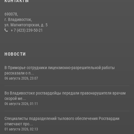
КОНТАКТЫ
22 июля 2026, 23:38
690078,
В рамках акции «Каникулы с Росгвардией» сотрудники
г. Владивосток,
вневедомственной охраны провели урок мужества для
ул. Магнитогорская, д. 5
воспитанников детского лагеря
+ 7 (423) 239-50-21
21 июля 2026, 02:02
3
НОВОСТИ
В Приморье сотрудники лицензионно-разрешительной работы
рассказали о п...
06 августа 2026, 23:07
Во Владивостоке росгвардейцы передали правонарушителя врачам
скорой ме...
06 августа 2026, 01:11
Специалисты подразделений тылового обеспечения Росгвардии
отмечают про...
01 августа 2026, 02:13