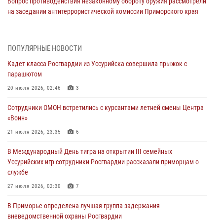
Вопрос противодействия незаконному обороту оружия рассмотрели
на заседании антитеррористической комиссии Приморского края
30 июля 2026, 01:07
Во Владивостоке во дворе жилого дома сотрудники
ПОПУЛЯРНЫЕ НОВОСТИ
вневедомственной охраны обнаружили запрещенные растения
Кадет класса Росгвардии из Уссурийска совершила прыжок с
29 июля 2026, 01:17
парашютом
В День Крещения Руси в Князь-Владимирском храме – Главном
20 июля 2026, 02:46
3
храме Росгвардии состоялся праздничный молебен с крестным
Сотрудники ОМОН встретились с курсантами летней смены Центра
ходом
«Воин»
28 июля 2026, 10:29
3
21 июля 2026, 23:35
6
Росгвардейцы в Приморье приняли участие в молебне,
В Международный День тигра на открытии III семейных
посвященном Дню Крещения Руси
Уссурийских игр сотрудники Росгвардии рассказали приморцам о
28 июля 2026, 05:39
3
службе
В Международный День тигра на открытии III семейных
27 июля 2026, 02:30
7
Уссурийских игр сотрудники Росгвардии рассказали приморцам о
В Приморье определена лучшая группа задержания
службе
вневедомственной охраны Росгвардии