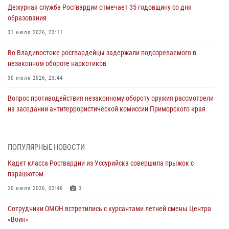
Дежурная служба Росгвардии отмечает 35 годовщину со дня
образования
31 июля 2026, 23:11
Во Владивостоке росгвардейцы задержали подозреваемого в
незаконном обороте наркотиков
30 июля 2026, 23:44
Вопрос противодействия незаконному обороту оружия рассмотрели
на заседании антитеррористической комиссии Приморского края
30 июля 2026, 01:07
Во Владивостоке во дворе жилого дома сотрудники
ПОПУЛЯРНЫЕ НОВОСТИ
вневедомственной охраны обнаружили запрещенные растения
Кадет класса Росгвардии из Уссурийска совершила прыжок с
29 июля 2026, 01:17
парашютом
В День Крещения Руси в Князь-Владимирском храме – Главном
20 июля 2026, 02:46
3
храме Росгвардии состоялся праздничный молебен с крестным
Сотрудники ОМОН встретились с курсантами летней смены Центра
ходом
«Воин»
28 июля 2026, 10:29
3