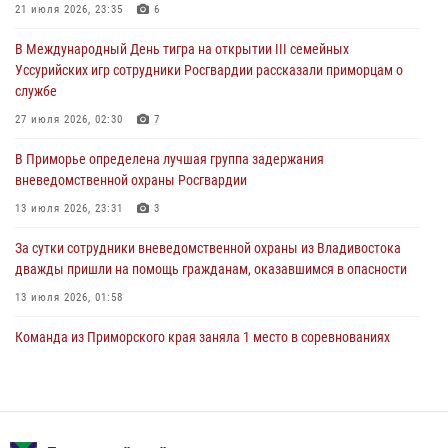
21 июля 2026, 23:35
6
Росгвардейцы в Приморье приняли участие в молебне,
В Международный День тигра на открытии III семейных
посвященном Дню Крещения Руси
Уссурийских игр сотрудники Росгвардии рассказали приморцам о
28 июля 2026, 05:39
3
службе
В Международный День тигра на открытии III семейных
27 июля 2026, 02:30
7
Уссурийских игр сотрудники Росгвардии рассказали приморцам о
В Приморье определена лучшая группа задержания
службе
вневедомственной охраны Росгвардии
27 июля 2026, 02:30
7
13 июля 2026, 23:31
3
За сутки сотрудники вневедомственной охраны из Владивостока
дважды пришли на помощь гражданам, оказавшимся в опасности
13 июля 2026, 01:58
Команда из Приморского края заняла 1 место в соревнованиях
среди водолазов Восточного округа Росгвардии
10 июля 2026, 06:31
4
Во Владивостоке росгвардейцы задержали подозреваемого в
незаконном обороте наркотиков