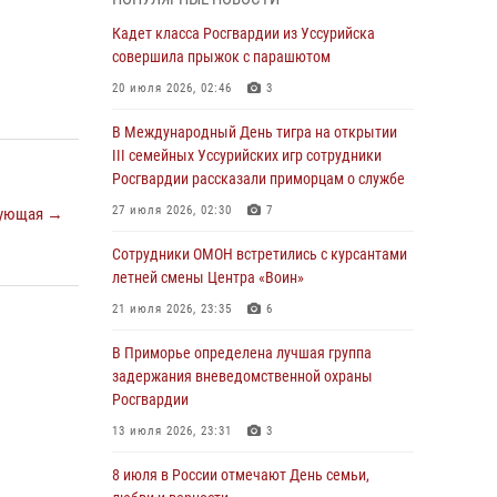
Вопрос противодействия незаконному
обороту оружия рассмотрели на заседании
Кадет класса Росгвардии из Уссурийска
антитеррористической комиссии
совершила прыжок с парашютом
Приморского края
20 июля 2026, 02:46
3
30 июля 2026, 01:07
В Международный День тигра на открытии
Во Владивостоке во дворе жилого дома
III семейных Уссурийских игр сотрудники
сотрудники вневедомственной охраны
Росгвардии рассказали приморцам о службе
обнаружили запрещенные растения
27 июля 2026, 02:30
7
ующая →
29 июля 2026, 01:17
Сотрудники ОМОН встретились с курсантами
В День Крещения Руси в Князь-
летней смены Центра «Воин»
Владимирском храме – Главном храме
21 июля 2026, 23:35
6
Росгвардии состоялся праздничный молебен
с крестным ходом
В Приморье определена лучшая группа
задержания вневедомственной охраны
28 июля 2026, 10:29
3
Росгвардии
Росгвардейцы в Приморье приняли участие в
13 июля 2026, 23:31
3
молебне, посвященном Дню Крещения Руси
8 июля в России отмечают День семьи,
28 июля 2026, 05:39
3