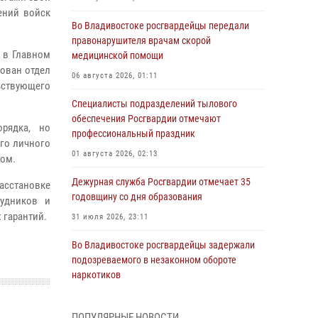
ений войск
Во Владивостоке росгвардейцы передали
правонарушителя врачам скорой
а в Главном
медицинской помощи
ован отдел
06 августа 2026, 01:11
ьствующего
Специалисты подразделений тылового
обеспечения Росгвардии отмечают
рядка, но
профессиональный праздник
го личного
01 августа 2026, 02:13
вом.
Дежурная служба Росгвардии отмечает 35
асстановке
годовщину со дня образования
рудников и
 гарантий.
31 июля 2026, 23:11
Во Владивостоке росгвардейцы задержали
подозреваемого в незаконном обороте
наркотиков
30 июля 2026, 23:44
ПОПУЛЯРНЫЕ НОВОСТИ