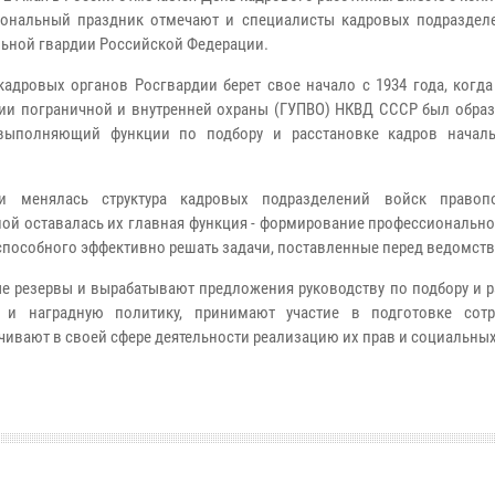
ональный праздник отмечают и специалисты кадровых подраздел
ьной гвардии Российской Федерации.
кадровых органов Росгвардии берет свое начало с 1934 года, когд
ии пограничной и внутренней охраны (ГУПВО) НКВД СССР был образ
 выполняющий функции по подбору и расстановке кадров начал
и менялась структура кадровых подразделений войск правопо
ой оставалась их главная функция - формирование профессионально
 способного эффективно решать задачи, поставленные перед ведомст
е резервы и вырабатывают предложения руководству по подбору и р
 и наградную политику, принимают участие в подготовке сот
ивают в своей сфере деятельности реализацию их прав и социальных