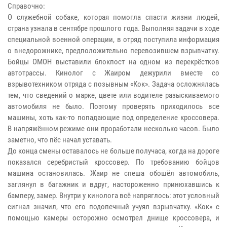
Справочно:
О служебной собаке, которая помогла спасти жизни людей,
страна узнала в сентябре прошлого года. Выполняя задачи в ходе
специальной военной операции, в отряд поступила информация
о внедорожнике, предположительно перевозившем взрывчатку.
Бойцы ОМОН выставили блокпост на одном из перекрёстков
автотрассы. Кинолог с Жаиром дежурили вместе со
взрывотехником отряда с позывным «Кок». Задача осложнялась
тем, что сведений о марке, цвете или водителе разыскиваемого
автомобиля не было. Поэтому проверять приходилось все
машины, хоть как-то попадающие под определение кроссовера.
В напряжённом режиме они проработали несколько часов. Было
заметно, что пёс начал уставать.
До конца смены оставалось не больше получаса, когда на дороге
показался серебристый кроссовер. По требованию бойцов
машина остановилась. Жаир не спеша обошёл автомобиль,
заглянул в багажник и вдруг, настороженно принюхавшись к
бамперу, замер. Внутри у кинолога всё напряглось: этот условный
сигнал значил, что его подопечный учуял взрывчатку. «Кок» с
помощью камеры осторожно осмотрел днище кроссовера, и