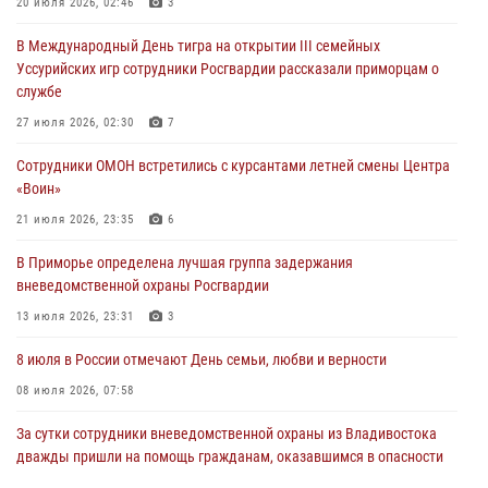
20 июля 2026, 02:46
3
Росгвардейцы в Приморье приняли участие в молебне,
В Международный День тигра на открытии III семейных
посвященном Дню Крещения Руси
Уссурийских игр сотрудники Росгвардии рассказали приморцам о
28 июля 2026, 05:39
3
службе
В Международный День тигра на открытии III семейных
27 июля 2026, 02:30
7
Уссурийских игр сотрудники Росгвардии рассказали приморцам о
Сотрудники ОМОН встретились с курсантами летней смены Центра
службе
«Воин»
27 июля 2026, 02:30
7
21 июля 2026, 23:35
6
В Приморье специалисты подразделений лицензионно-
В Приморье определена лучшая группа задержания
разрешительной работы Росгвардии напомнили гражданам, как
вневедомственной охраны Росгвардии
сдать оружие за вознаграждение
13 июля 2026, 23:31
3
23 июля 2026, 22:45
8 июля в России отмечают День семьи, любви и верности
08 июля 2026, 07:58
За сутки сотрудники вневедомственной охраны из Владивостока
дважды пришли на помощь гражданам, оказавшимся в опасности
13 июля 2026, 01:58