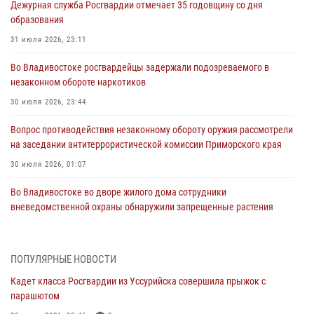
Дежурная служба Росгвардии отмечает 35 годовщину со дня
образования
31 июля 2026, 23:11
Во Владивостоке росгвардейцы задержали подозреваемого в
незаконном обороте наркотиков
30 июля 2026, 23:44
Вопрос противодействия незаконному обороту оружия рассмотрели
на заседании антитеррористической комиссии Приморского края
30 июля 2026, 01:07
Во Владивостоке во дворе жилого дома сотрудники
вневедомственной охраны обнаружили запрещенные растения
29 июля 2026, 01:17
В День Крещения Руси в Князь-Владимирском храме – Главном
ПОПУЛЯРНЫЕ НОВОСТИ
храме Росгвардии состоялся праздничный молебен с крестным
Кадет класса Росгвардии из Уссурийска совершила прыжок с
ходом
парашютом
28 июля 2026, 10:29
3