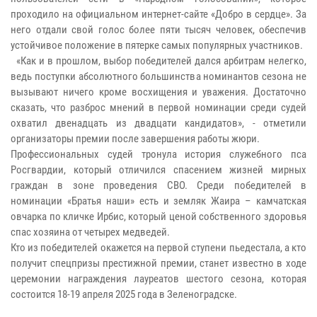
проходило на официальном интернет-сайте «Добро в сердце». За
него отдали свой голос более пяти тысяч человек, обеспечив
устойчивое положение в пятерке самых популярных участников.
«Как и в прошлом, выбор победителей дался арбитрам нелегко,
ведь поступки абсолютного большинства номинантов сезона не
вызывают ничего кроме восхищения и уважения. Достаточно
сказать, что разброс мнений в первой номинации среди судей
охватил двенадцать из двадцати кандидатов», - отметили
организаторы премии после завершения работы жюри.
Профессиональных судей тронула история служебного пса
Росгвардии, который отличился спасением жизней мирных
граждан в зоне проведения СВО. Среди победителей в
номинации «Братья наши» есть и земляк Жаира – камчатская
овчарка по кличке Ирбис, который ценой собственного здоровья
спас хозяина от четырех медведей.
Кто из победителей окажется на первой ступени пьедестала, а кто
получит спецпризы престижной премии, станет известно в ходе
церемонии награждения лауреатов шестого сезона, которая
состоится 18-19 апреля 2025 года в Зеленоградске.