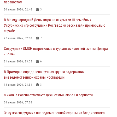
парашютом
В День Крещения Руси в Князь-Владимирском храме – Главном
20 июля 2026, 02:46
3
храме Росгвардии состоялся праздничный молебен с крестным
В Международный День тигра на открытии III семейных
ходом
Уссурийских игр сотрудники Росгвардии рассказали приморцам о
28 июля 2026, 10:29
3
службе
Росгвардейцы в Приморье приняли участие в молебне,
27 июля 2026, 02:30
7
посвященном Дню Крещения Руси
Сотрудники ОМОН встретились с курсантами летней смены Центра
28 июля 2026, 05:39
3
«Воин»
В Международный День тигра на открытии III семейных
21 июля 2026, 23:35
6
Уссурийских игр сотрудники Росгвардии рассказали приморцам о
В Приморье определена лучшая группа задержания
службе
вневедомственной охраны Росгвардии
27 июля 2026, 02:30
7
13 июля 2026, 23:31
3
8 июля в России отмечают День семьи, любви и верности
08 июля 2026, 07:58
За сутки сотрудники вневедомственной охраны из Владивостока