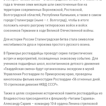
года в течение семи месяцев шли ожесточенные бои на
территории современных Воронежской, Ростовской,
Волгоградской областей, Республики Калмыкия, а также в самом
городе Сталинграде (ныне – г. Волгоград), чтобы в итоге
положить начало разгрому гитлеровских войск и войск
союзников Германии в ходе Великой Отечественной войны.
Для истории России Сталинградская битва стала символом
несгибаемости духа и героизма простого русского воина.
В Приморье росгвардейцы проведут серию патриотических
встреч и мероприятий, посвященных знаковому событию. Для
учеников подшефных школ, воспитанников детского движения
«Гвардейская смена» будут организованы экскурсии в музей
Управления Росгвардии по Приморскому краю, проведены
кинопоказы фильма киностудии Росгвардии «56 огненных дней.
10 стрелковая дивизия НКВД СССР».
Также в целях сохранение исторической памяти росгвардейцы из
Владивостока присоединятся к флешмобу «Читаем Сараева».
Александр Сараев – командир 10-й ордена Ленина стрелковой