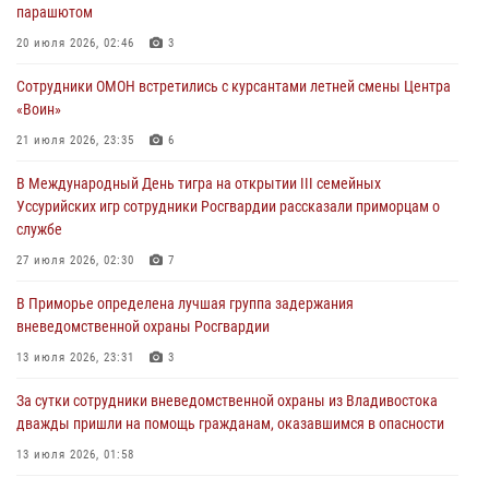
29 июля 2026, 01:17
парашютом
В День Крещения Руси в Князь-Владимирском храме – Главном
20 июля 2026, 02:46
3
храме Росгвардии состоялся праздничный молебен с крестным
Сотрудники ОМОН встретились с курсантами летней смены Центра
ходом
«Воин»
28 июля 2026, 10:29
3
21 июля 2026, 23:35
6
Росгвардейцы в Приморье приняли участие в молебне,
В Международный День тигра на открытии III семейных
посвященном Дню Крещения Руси
Уссурийских игр сотрудники Росгвардии рассказали приморцам о
28 июля 2026, 05:39
3
службе
В Международный День тигра на открытии III семейных
27 июля 2026, 02:30
7
Уссурийских игр сотрудники Росгвардии рассказали приморцам о
В Приморье определена лучшая группа задержания
службе
вневедомственной охраны Росгвардии
27 июля 2026, 02:30
7
13 июля 2026, 23:31
3
За сутки сотрудники вневедомственной охраны из Владивостока
дважды пришли на помощь гражданам, оказавшимся в опасности
13 июля 2026, 01:58