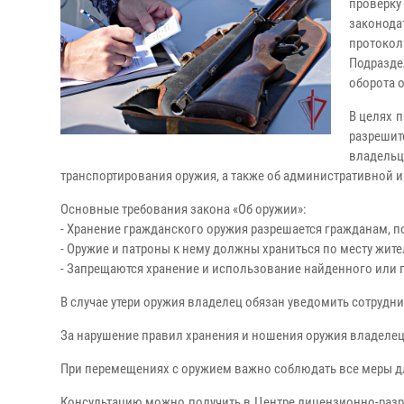
проверку
законода
протоко
Подразде
оборота 
В целях 
разреши
владель
транспортирования оружия, а также об административной и
Основные требования закона «Об оружии»:
- Хранение гражданского оружия разрешается гражданам, 
- Оружие и патроны к нему должны храниться по месту жите
- Запрещаются хранение и использование найденного или 
В случае утери оружия владелец обязан уведомить сотрудни
За нарушение правил хранения и ношения оружия владелец
При перемещениях с оружием важно соблюдать все меры дл
Консультацию можно получить в Центре лицензионно-раз