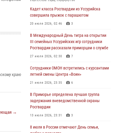
Вопрос противодействия незаконному
обороту оружия рассмотрели на заседании
Кадет класса Росгвардии из Уссурийска
антитеррористической комиссии
совершила прыжок с парашютом
Приморского края
20 июля 2026, 02:46
3
30 июля 2026, 01:07
В Международный День тигра на открытии
Во Владивостоке во дворе жилого дома
III семейных Уссурийских игр сотрудники
сотрудники вневедомственной охраны
Росгвардии рассказали приморцам о службе
обнаружили запрещенные растения
27 июля 2026, 02:30
7
29 июля 2026, 01:17
Сотрудники ОМОН встретились с курсантами
В День Крещения Руси в Князь-
рскому краю
летней смены Центра «Воин»
Владимирском храме – Главном храме
21 июля 2026, 23:35
6
Росгвардии состоялся праздничный молебен
с крестным ходом
В Приморье определена лучшая группа
задержания вневедомственной охраны
28 июля 2026, 10:29
3
Росгвардии
ующая →
Росгвардейцы в Приморье приняли участие в
13 июля 2026, 23:31
3
молебне, посвященном Дню Крещения Руси
8 июля в России отмечают День семьи,
28 июля 2026, 05:39
3