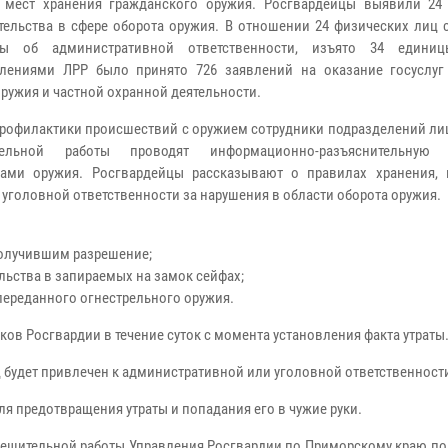
 мест хранения гражданского оружия. Росгвардейцы выявили 24
тельства в сфере оборота оружия. В отношении 24 физических лиц 
лы об административной ответственности, изъято 34 единиц
лениями ЛРР было принято 726 заявлений на оказание госуслуг
оружия и частной охранной деятельности.
профилактики происшествий с оружием сотрудники подразделений ли
тельной работы проводят информационно-разъяснительную
цами оружия. Росгвардейцы рассказывают о правилах хранения,
 уголовной ответственности за нарушения в области оборота оружия.
получившим разрешение;
льства в запираемых на замок сейфах;
переданного огнестрельного оружия.
ков Росгвардии в течение суток с момента установления факта утраты
 будет привлечен к административной или уголовной ответственност
я предотвращения утраты и попадания его в чужие руки.
решительной работы Управления Росгвардии по Приморскому краю по