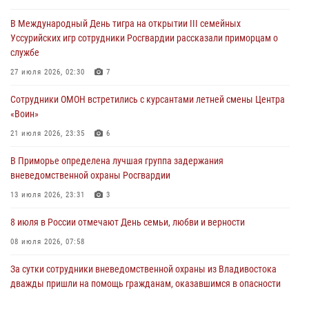
Росгвардейцы в Приморье приняли участие в молебне,
В Международный День тигра на открытии III семейных
посвященном Дню Крещения Руси
Уссурийских игр сотрудники Росгвардии рассказали приморцам о
28 июля 2026, 05:39
3
службе
В Международный День тигра на открытии III семейных
27 июля 2026, 02:30
7
Уссурийских игр сотрудники Росгвардии рассказали приморцам о
Сотрудники ОМОН встретились с курсантами летней смены Центра
службе
«Воин»
27 июля 2026, 02:30
7
21 июля 2026, 23:35
6
В Приморье специалисты подразделений лицензионно-
В Приморье определена лучшая группа задержания
разрешительной работы Росгвардии напомнили гражданам, как
вневедомственной охраны Росгвардии
сдать оружие за вознаграждение
13 июля 2026, 23:31
3
23 июля 2026, 22:45
8 июля в России отмечают День семьи, любви и верности
08 июля 2026, 07:58
За сутки сотрудники вневедомственной охраны из Владивостока
дважды пришли на помощь гражданам, оказавшимся в опасности
13 июля 2026, 01:58