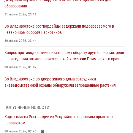
образования
31 июля 2026, 23:11
Во Владивостоке росгвардейцы задержали подозреваемого в
незаконном обороте наркотиков
30 июля 2026, 23:44
Вопрос противодействия незаконному обороту оружия рассмотрели
на заседании антитеррористической комиссии Приморского края
30 июля 2026, 01:07
Во Владивостоке во дворе жилого дома сотрудники
вневедомственной охраны обнаружили запрещенные растения
29 июля 2026, 01:17
В День Крещения Руси в Князь-Владимирском храме – Главном
ПОПУЛЯРНЫЕ НОВОСТИ
храме Росгвардии состоялся праздничный молебен с крестным
Кадет класса Росгвардии из Уссурийска совершила прыжок с
ходом
парашютом
28 июля 2026, 10:29
3
20 июля 2026, 02:46
3