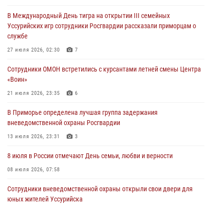
храме Росгвардии состоялся праздничный молебен с крестным
В Международный День тигра на открытии III семейных
ходом
Уссурийских игр сотрудники Росгвардии рассказали приморцам о
28 июля 2026, 10:29
3
службе
Росгвардейцы в Приморье приняли участие в молебне,
27 июля 2026, 02:30
7
посвященном Дню Крещения Руси
Сотрудники ОМОН встретились с курсантами летней смены Центра
28 июля 2026, 05:39
3
«Воин»
В Международный День тигра на открытии III семейных
21 июля 2026, 23:35
6
Уссурийских игр сотрудники Росгвардии рассказали приморцам о
В Приморье определена лучшая группа задержания
службе
вневедомственной охраны Росгвардии
27 июля 2026, 02:30
7
13 июля 2026, 23:31
3
8 июля в России отмечают День семьи, любви и верности
08 июля 2026, 07:58
Сотрудники вневедомственной охраны открыли свои двери для
юных жителей Уссурийска
09 июля 2026, 06:08
2