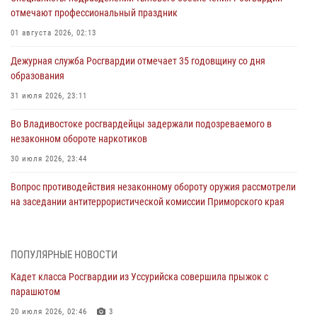
отмечают профессиональный праздник
01 августа 2026, 02:13
Дежурная служба Росгвардии отмечает 35 годовщину со дня
образования
31 июля 2026, 23:11
Во Владивостоке росгвардейцы задержали подозреваемого в
незаконном обороте наркотиков
30 июля 2026, 23:44
Вопрос противодействия незаконному обороту оружия рассмотрели
на заседании антитеррористической комиссии Приморского края
30 июля 2026, 01:07
Во Владивостоке во дворе жилого дома сотрудники
ПОПУЛЯРНЫЕ НОВОСТИ
вневедомственной охраны обнаружили запрещенные растения
Кадет класса Росгвардии из Уссурийска совершила прыжок с
29 июля 2026, 01:17
парашютом
В День Крещения Руси в Князь-Владимирском храме – Главном
20 июля 2026, 02:46
3