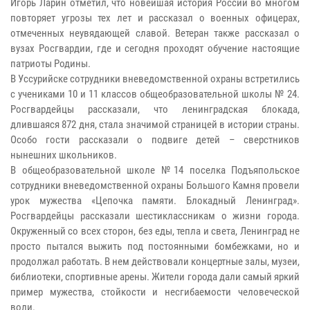
Игорь Ларин отметил, что новейшая история России во многом
повторяет угрозы тех лет и рассказал о военных офицерах,
отмеченных неувядающей славой. Ветеран также рассказал о
вузах Росгвардии, где и сегодня проходят обучение настоящие
патриоты Родины.
В Уссурийске сотрудники вневедомственной охраны встретились
с учениками 10 и 11 классов общеобразовательной школы № 24.
Росгвардейцы рассказали, что ленинградская блокада,
длившаяся 872 дня, стала значимой страницей в истории страны.
Особо гости рассказали о подвиге детей – сверстников
нынешних школьников.
В общеобразовательной школе №14 поселка Подъяпольское
сотрудники вневедомственной охраны Большого Камня провели
урок мужества «Цепочка памяти. Блокадный Ленинград».
Росгвардейцы рассказали шестиклассникам о жизни города.
Окруженный со всех сторон, без еды, тепла и света, Ленинград не
просто пытался выжить под постоянными бомбежками, но и
продолжал работать. В нем действовали концертные залы, музеи,
библиотеки, спортивные арены. Жители города дали самый яркий
пример мужества, стойкости и несгибаемости человеческой
воли.