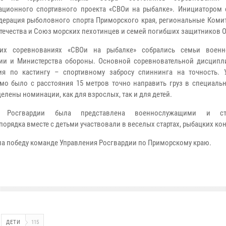
ационного спортивного проекта «СВОи на рыбалке». Инициатором 
дерация рыболовного спорта Приморского края, региональные Комит
течества и Союз морских пехотинцев и семей погибших защитников О
их соревнованиях «СВОи на рыбалке» собрались семьи военн
ии и Министерства обороны. Основной соревновательной дисципл
ия по кастингу – спортивному забросу спиннинга на точность. 
мо было с расстояния 15 метров точно направить груз в специальн
елены номинации, как для взрослых, так и для детей.
а Росгвардии была представлена военнослужащими и ст
орядка вместе с детьми участвовали в веселых стартах, рыбацких кон
ла победу команде Управления Росгвардии по Приморскому краю.
ДЕТИ
115