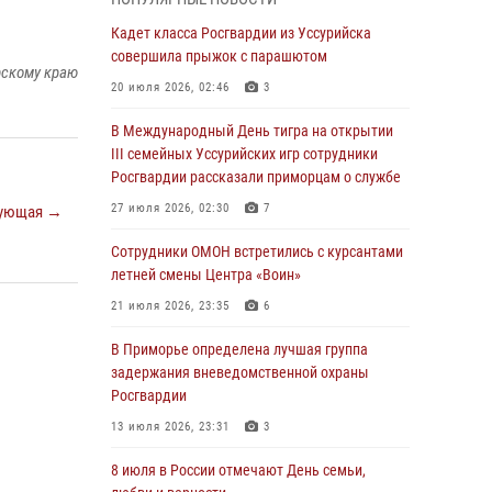
Вопрос противодействия незаконному
обороту оружия рассмотрели на заседании
Кадет класса Росгвардии из Уссурийска
антитеррористической комиссии
совершила прыжок с парашютом
рскому краю
Приморского края
20 июля 2026, 02:46
3
30 июля 2026, 01:07
В Международный День тигра на открытии
Во Владивостоке во дворе жилого дома
III семейных Уссурийских игр сотрудники
сотрудники вневедомственной охраны
Росгвардии рассказали приморцам о службе
обнаружили запрещенные растения
27 июля 2026, 02:30
7
ующая →
29 июля 2026, 01:17
Сотрудники ОМОН встретились с курсантами
В День Крещения Руси в Князь-
летней смены Центра «Воин»
Владимирском храме – Главном храме
21 июля 2026, 23:35
6
Росгвардии состоялся праздничный молебен
с крестным ходом
В Приморье определена лучшая группа
задержания вневедомственной охраны
28 июля 2026, 10:29
3
Росгвардии
Росгвардейцы в Приморье приняли участие в
13 июля 2026, 23:31
3
молебне, посвященном Дню Крещения Руси
8 июля в России отмечают День семьи,
28 июля 2026, 05:39
3