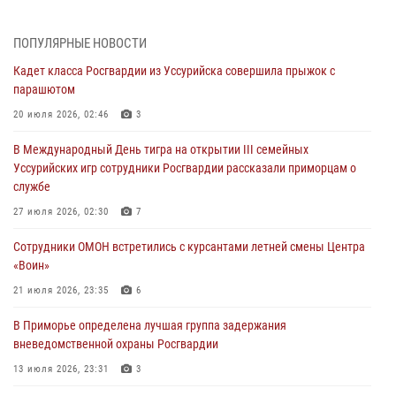
30 июля 2026, 01:07
Во Владивостоке во дворе жилого дома сотрудники
ПОПУЛЯРНЫЕ НОВОСТИ
вневедомственной охраны обнаружили запрещенные растения
Кадет класса Росгвардии из Уссурийска совершила прыжок с
29 июля 2026, 01:17
парашютом
В День Крещения Руси в Князь-Владимирском храме – Главном
20 июля 2026, 02:46
3
храме Росгвардии состоялся праздничный молебен с крестным
В Международный День тигра на открытии III семейных
ходом
Уссурийских игр сотрудники Росгвардии рассказали приморцам о
28 июля 2026, 10:29
3
службе
Росгвардейцы в Приморье приняли участие в молебне,
27 июля 2026, 02:30
7
посвященном Дню Крещения Руси
Сотрудники ОМОН встретились с курсантами летней смены Центра
28 июля 2026, 05:39
3
«Воин»
В Международный День тигра на открытии III семейных
21 июля 2026, 23:35
6
Уссурийских игр сотрудники Росгвардии рассказали приморцам о
В Приморье определена лучшая группа задержания
службе
вневедомственной охраны Росгвардии
27 июля 2026, 02:30
7
13 июля 2026, 23:31
3