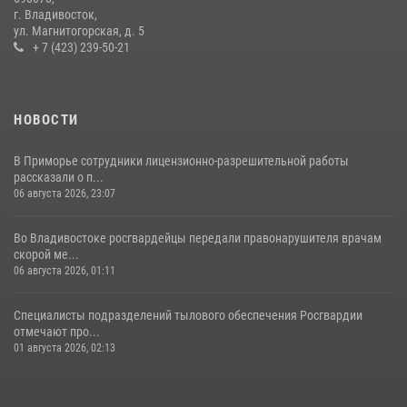
действия постояльца гостиницы
г. Владивосток,
ул. Магнитогорская, д. 5
16 июля 2026, 01:13
+ 7 (423) 239-50-21
НОВОСТИ
В Приморье сотрудники лицензионно-разрешительной работы
рассказали о п...
06 августа 2026, 23:07
Во Владивостоке росгвардейцы передали правонарушителя врачам
скорой ме...
06 августа 2026, 01:11
Специалисты подразделений тылового обеспечения Росгвардии
отмечают про...
01 августа 2026, 02:13