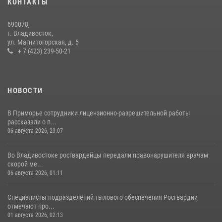
КОНТАКТЫ
22 июля 2026, 23:38
690078,
В рамках акции «Каникулы с Росгвардией» сотрудники
г. Владивосток,
вневедомственной охраны провели урок мужества для
ул. Магнитогорская, д. 5
воспитанников детского лагеря
+ 7 (423) 239-50-21
21 июля 2026, 02:02
3
НОВОСТИ
В Приморье сотрудники лицензионно-разрешительной работы
рассказали о п...
06 августа 2026, 23:07
Во Владивостоке росгвардейцы передали правонарушителя врачам
скорой ме...
06 августа 2026, 01:11
Специалисты подразделений тылового обеспечения Росгвардии
отмечают про...
01 августа 2026, 02:13