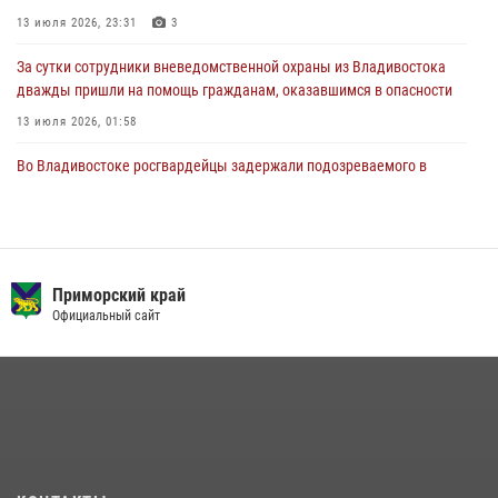
27 июля 2026, 02:30
7
13 июля 2026, 23:31
3
За сутки сотрудники вневедомственной охраны из Владивостока
дважды пришли на помощь гражданам, оказавшимся в опасности
13 июля 2026, 01:58
Во Владивостоке росгвардейцы задержали подозреваемого в
незаконном обороте наркотиков
30 июля 2026, 23:44
В Приморье сотрудники Росгвардии пресекли противоправные
действия постояльца гостиницы
Приморский край
Официальный сайт
16 июля 2026, 01:13
Во Владивостоке во дворе жилого дома сотрудники
вневедомственной охраны обнаружили запрещенные растения
29 июля 2026, 01:17
Во Владивостоке росгвардейцы пресекли три попытки хищения в
магазинах