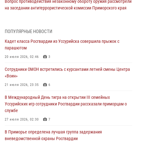
Вопрос противодействия незаконному обороту оружия рассмотрели
на заседании антитеррористической комиссии Приморского края
30 июля 2026, 01:07
Во Владивостоке во дворе жилого дома сотрудники
ПОПУЛЯРНЫЕ НОВОСТИ
вневедомственной охраны обнаружили запрещенные растения
Кадет класса Росгвардии из Уссурийска совершила прыжок с
29 июля 2026, 01:17
парашютом
В День Крещения Руси в Князь-Владимирском храме – Главном
20 июля 2026, 02:46
3
храме Росгвардии состоялся праздничный молебен с крестным
Сотрудники ОМОН встретились с курсантами летней смены Центра
ходом
«Воин»
28 июля 2026, 10:29
3
21 июля 2026, 23:35
6
Росгвардейцы в Приморье приняли участие в молебне,
В Международный День тигра на открытии III семейных
посвященном Дню Крещения Руси
Уссурийских игр сотрудники Росгвардии рассказали приморцам о
28 июля 2026, 05:39
3
службе
В Международный День тигра на открытии III семейных
27 июля 2026, 02:30
7
Уссурийских игр сотрудники Росгвардии рассказали приморцам о
В Приморье определена лучшая группа задержания
службе
вневедомственной охраны Росгвардии