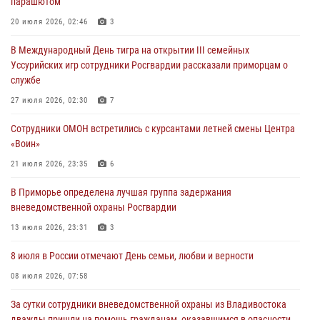
парашютом
В День Крещения Руси в Князь-Владимирском храме – Главном
20 июля 2026, 02:46
3
храме Росгвардии состоялся праздничный молебен с крестным
В Международный День тигра на открытии III семейных
ходом
Уссурийских игр сотрудники Росгвардии рассказали приморцам о
28 июля 2026, 10:29
3
службе
Росгвардейцы в Приморье приняли участие в молебне,
27 июля 2026, 02:30
7
посвященном Дню Крещения Руси
Сотрудники ОМОН встретились с курсантами летней смены Центра
28 июля 2026, 05:39
3
«Воин»
В Международный День тигра на открытии III семейных
21 июля 2026, 23:35
6
Уссурийских игр сотрудники Росгвардии рассказали приморцам о
В Приморье определена лучшая группа задержания
службе
вневедомственной охраны Росгвардии
27 июля 2026, 02:30
7
13 июля 2026, 23:31
3
8 июля в России отмечают День семьи, любви и верности
08 июля 2026, 07:58
За сутки сотрудники вневедомственной охраны из Владивостока
дважды пришли на помощь гражданам, оказавшимся в опасности