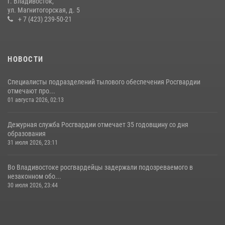
г. Владивосток,
ул. Магнитогорская, д. 5
08 июля 2026, 07:52
+ 7 (423) 239-50-21
НОВОСТИ
Специалисты подразделений тылового обеспечения Росгвардии
отмечают про...
01 августа 2026, 02:13
Дежурная служба Росгвардии отмечает 35 годовщину со дня
образования
31 июля 2026, 23:11
Во Владивостоке росгвардейцы задержали подозреваемого в
незаконном обо...
30 июля 2026, 23:44