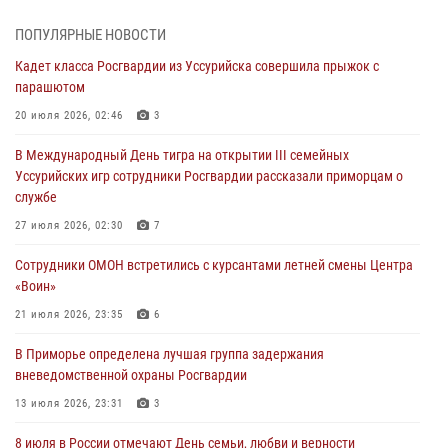
28 июля 2026, 10:29
3
ПОПУЛЯРНЫЕ НОВОСТИ
Росгвардейцы в Приморье приняли участие в молебне,
Кадет класса Росгвардии из Уссурийска совершила прыжок с
посвященном Дню Крещения Руси
парашютом
28 июля 2026, 05:39
3
20 июля 2026, 02:46
3
В Международный День тигра на открытии III семейных
В Международный День тигра на открытии III семейных
Уссурийских игр сотрудники Росгвардии рассказали приморцам о
Уссурийских игр сотрудники Росгвардии рассказали приморцам о
службе
службе
27 июля 2026, 02:30
7
27 июля 2026, 02:30
7
В Приморье специалисты подразделений лицензионно-
Сотрудники ОМОН встретились с курсантами летней смены Центра
разрешительной работы Росгвардии напомнили гражданам, как
«Воин»
сдать оружие за вознаграждение
21 июля 2026, 23:35
6
23 июля 2026, 22:45
В Приморье определена лучшая группа задержания
Во Владивостоке росгвардейцы пресекли три попытки хищения в
вневедомственной охраны Росгвардии
магазинах
13 июля 2026, 23:31
3
22 июля 2026, 23:38
8 июля в России отмечают День семьи, любви и верности