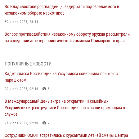
Во Владивостоке росгвардейцы задержали подозреваемого в
незаконном обороте наркотиков
30 июля 2026, 23:44
Вопрос противодействия незаконному обороту оружия рассмотрели
на заседании антитеррористической комиссии Приморского края
30 июля 2026, 01:07
Во Владивостоке во дворе жилого дома сотрудники
ПОПУЛЯРНЫЕ НОВОСТИ
вневедомственной охраны обнаружили запрещенные растения
Кадет класса Росгвардии из Уссурийска совершила прыжок с
29 июля 2026, 01:17
парашютом
В День Крещения Руси в Князь-Владимирском храме – Главном
20 июля 2026, 02:46
3
храме Росгвардии состоялся праздничный молебен с крестным
В Международный День тигра на открытии III семейных
ходом
Уссурийских игр сотрудники Росгвардии рассказали приморцам о
28 июля 2026, 10:29
3
службе
Росгвардейцы в Приморье приняли участие в молебне,
27 июля 2026, 02:30
7
посвященном Дню Крещения Руси
Сотрудники ОМОН встретились с курсантами летней смены Центра
28 июля 2026, 05:39
3