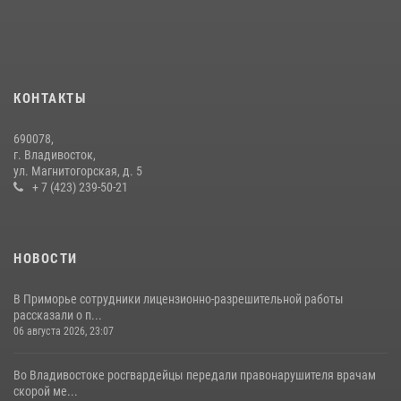
действия постояльца гостиницы
16 июля 2026, 01:13
Во Владивостоке росгвардейцы задержали подозреваемого в
незаконном обороте наркотиков
КОНТАКТЫ
30 июля 2026, 23:44
690078,
Во Владивостоке во дворе жилого дома сотрудники
г. Владивосток,
вневедомственной охраны обнаружили запрещенные растения
ул. Магнитогорская, д. 5
+ 7 (423) 239-50-21
29 июля 2026, 01:17
НОВОСТИ
В Приморье сотрудники лицензионно-разрешительной работы
рассказали о п...
06 августа 2026, 23:07
Во Владивостоке росгвардейцы передали правонарушителя врачам
скорой ме...