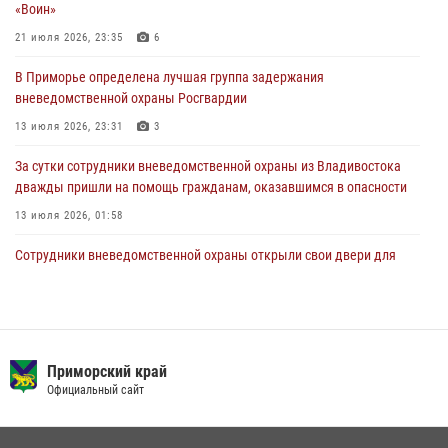
«Воин»
В Международный День тигра на открытии III семейных
21 июля 2026, 23:35
6
Уссурийских игр сотрудники Росгвардии рассказали приморцам о
В Приморье определена лучшая группа задержания
службе
вневедомственной охраны Росгвардии
27 июля 2026, 02:30
7
13 июля 2026, 23:31
3
За сутки сотрудники вневедомственной охраны из Владивостока
дважды пришли на помощь гражданам, оказавшимся в опасности
13 июля 2026, 01:58
Сотрудники вневедомственной охраны открыли свои двери для
юных жителей Уссурийска
09 июля 2026, 06:08
2
Команда из Приморского края заняла 1 место в соревнованиях
среди водолазов Восточного округа Росгвардии
Приморский край
Официальный сайт
10 июля 2026, 06:31
4
В Приморье сотрудники Росгвардии пресекли противоправные